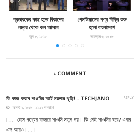
প্রতারকের কাছ হতে বিকাশের
গেমডিয়াসের পণ্য বিক্রি শুরু
নম্বর থেকে কল আসবে
হলো বাংলাদেশে
প
জুন ৮, ২০২০
নভেম্বর ৬, ২০১৮
১ COMMENT
কি কাজ করবে শাওমির স্মার্ট ময়লার ঝুড়ি! - TECHJANO
REPLY
আগস্ট ২, ২০১৮ - ১২:১২ অপরাহ্ণ
[…] হোম পণ্যের বাজারে শাওমি নতুন নয়। কি নেই শাওমির ঘরে? এবার
এল আরও […]