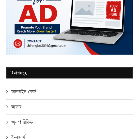
বিভাগসমূহ
অনলাইন কোর্স
অফার
অ্যাপ রিভিউ
ই-কমার্স