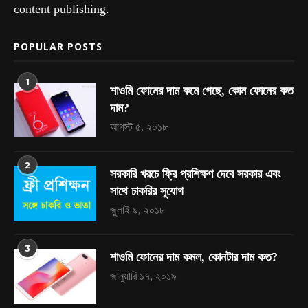
content publishing.
POPULAR POSTS
1
শাওমি ফোনের দাম কমে গেছে, কোন ফোনের কত
দাম?
আগস্ট ৫, ২০১৮
2
সরকারি খরচে ফ্রি প্রশিক্ষণ দেবে সরকার এবং
সাথে চাকরির সুযোগ
জুলাই ৯, ২০১৮
3
শাওমি ফোনের দাম কমল, কোনটার দাম কত?
জানুয়ারি ১৭, ২০১৯