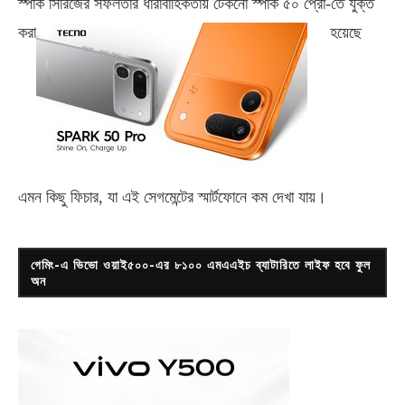
স্পার্ক সিরিজের সফলতার ধারাবাহিকতায় টেকনো
স্পার্ক ৫০ প্রো-
তে যুক্ত
করা
হয়েছে
এমন কিছু ফিচার, যা এই সেগমেন্টের স্মার্টফোনে কম দেখা যায়।
গেমিং-এ ভিভো ওয়াই৫০০-এর ৮১০০ এমএএইচ ব্যাটারিতে লাইফ হবে ফুল
অন