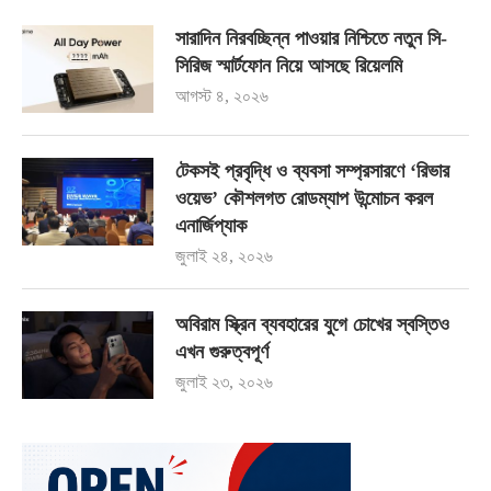
সারাদিন নিরবচ্ছিন্ন পাওয়ার নিশ্চিতে নতুন সি-
সিরিজ স্মার্টফোন নিয়ে আসছে রিয়েলমি
আগস্ট ৪, ২০২৬
টেকসই প্রবৃদ্ধি ও ব্যবসা সম্প্রসারণে ‘রিভার
ওয়েভ’ কৌশলগত রোডম্যাপ উন্মোচন করল
এনার্জিপ্যাক
জুলাই ২৪, ২০২৬
অবিরাম স্ক্রিন ব্যবহারের যুগে চোখের স্বস্তিও
এখন গুরুত্বপূর্ণ
জুলাই ২৩, ২০২৬