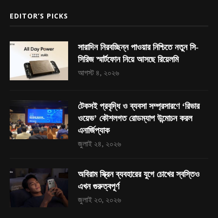
EDITOR’S PICKS
সারাদিন নিরবচ্ছিন্ন পাওয়ার নিশ্চিতে নতুন সি-
সিরিজ স্মার্টফোন নিয়ে আসছে রিয়েলমি
আগস্ট ৪, ২০২৬
টেকসই প্রবৃদ্ধি ও ব্যবসা সম্প্রসারণে ‘রিভার
ওয়েভ’ কৌশলগত রোডম্যাপ উন্মোচন করল
এনার্জিপ্যাক
জুলাই ২৪, ২০২৬
অবিরাম স্ক্রিন ব্যবহারের যুগে চোখের স্বস্তিও
এখন গুরুত্বপূর্ণ
জুলাই ২৩, ২০২৬