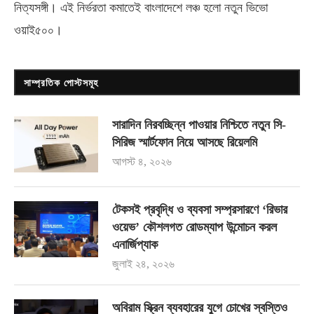
নিত্যসঙ্গী। এই নির্ভরতা কমাতেই বাংলাদেশে লঞ্চ হলো নতুন ভিভো
ওয়াই৫০০
।
সাম্প্রতিক পোস্টসমূহ
সারাদিন নিরবচ্ছিন্ন পাওয়ার নিশ্চিতে নতুন সি-
সিরিজ স্মার্টফোন নিয়ে আসছে রিয়েলমি
আগস্ট ৪, ২০২৬
টেকসই প্রবৃদ্ধি ও ব্যবসা সম্প্রসারণে ‘রিভার
ওয়েভ’ কৌশলগত রোডম্যাপ উন্মোচন করল
এনার্জিপ্যাক
জুলাই ২৪, ২০২৬
অবিরাম স্ক্রিন ব্যবহারের যুগে চোখের স্বস্তিও