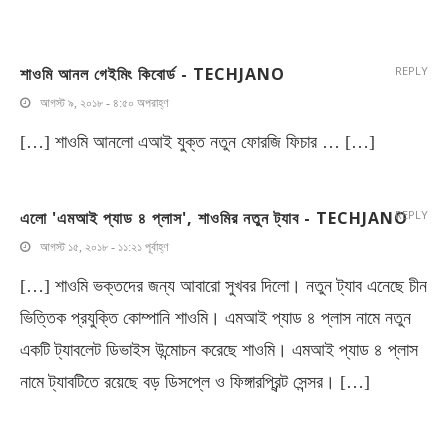
শাওমি আনল গেইমিং কিবোর্ড - TECHJANO
REPLY
আগস্ট ৯, ২০১৮ - ৪:৫০ অপরাহ্ণ
[…] শাওমি আনলো এআই যুক্ত নতুন ফোরজি ফিচার … […]
এলো 'এমআই প্যাড ৪ প্লাস', শাওমির নতুন ট্যাব - TECHJANO
REPLY
আগস্ট ১৫, ২০১৮ - ১১:২১ পূর্বাহ্ণ
[…] শাওমি ভক্তদের জন্য আবারো সুখবর দিলো। নতুন ট্যাব এনেছে চীন
ভিত্তিক প্রযুক্তি কোম্পানি শাওমি। এমআই প্যাড ৪ প্লাস নামে নতুন
একটি ট্যাবলেট ডিভাইস উন্মোচন করেছে শাওমি। এমআই প্যাড ৪ প্লাস
নামে ট্যাবটিতে রয়েছে বড় ডিসপ্লে ও ফিঙ্গারপ্রিন্ট সেন্সর। […]