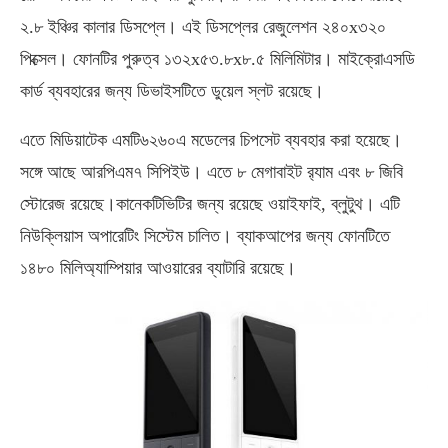
২.৮ ইঞ্চির কালার ডিসপ্লে। এই ডিসপ্লের রেজুলেশন ২৪০x৩২০
পিক্সেল। ফোনটির পুরুত্ব ১৩২x৫৩.৮x৮.৫ মিলিমিটার। মাইক্রোএসডি
কার্ড ব্যবহারের জন্য ডিভাইসটিতে ডুয়েল স্লট রয়েছে।
এতে মিডিয়াটেক এমটি৬২৬০এ মডেলের চিপসেট ব্যবহার করা হয়েছে।
সঙ্গে আছে আরপিএম৭ সিপিইউ। এতে ৮ মেগাবাইট র‌্যাম এবং ৮ জিবি
স্টোরেজ রয়েছে।কানেকটিভিটির জন্য রয়েছে ওয়াইফাই, ব্লুটুথ। এটি
নিউক্লিয়াস অপারেটিং সিস্টেম চালিত। ব্যাকআপের জন্য ফোনটিতে
১৪৮০ মিলিঅ্যাম্পিয়ার আওয়ারের ব্যাটারি রয়েছে।