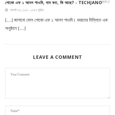
পোকো এফ ১ আনল শাওমি, দাম কত, কি আছে? - TECHJANO
REPLY
আগস্ট ২৩, ২০১৮ - ১১:৪২ পূর্বাহ্ণ
[…] জাগানো ফোন পোকো এফ ১ আনল শাওমি। ভারতের দিল্লিতে এক
অনুষ্ঠানে […]
LEAVE A COMMENT