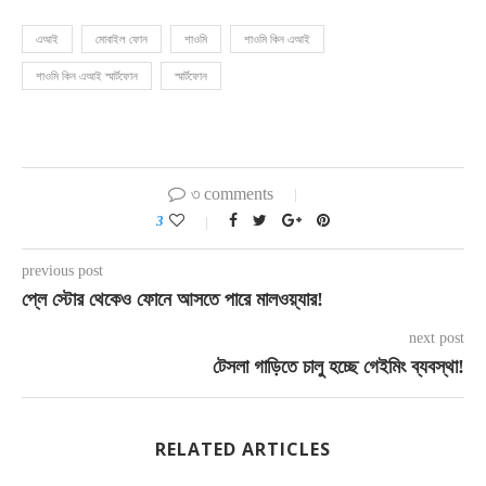
এআই
মোবাইল ফোন
শাওমি
শাওমি কিন এআই
শাওমি কিন এআই স্মার্টফোন
স্মার্টফোন
৩ comments
3
previous post
প্লে স্টোর থেকেও ফোনে আসতে পারে মালওয়্যার!
next post
টেসলা গাড়িতে চালু হচ্ছে গেইমিং ব্যবস্থা!
RELATED ARTICLES