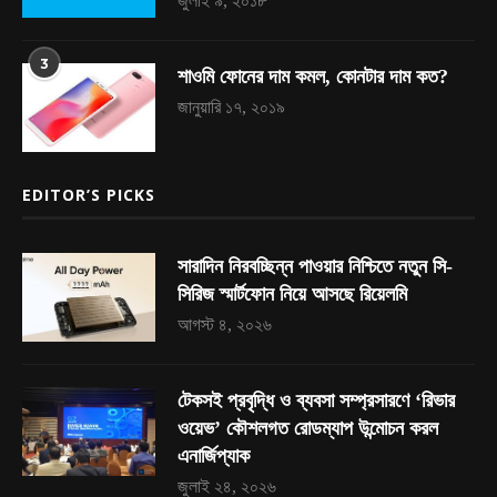
জুলাই ৯, ২০১৮
3
শাওমি ফোনের দাম কমল, কোনটার দাম কত?
জানুয়ারি ১৭, ২০১৯
EDITOR’S PICKS
সারাদিন নিরবচ্ছিন্ন পাওয়ার নিশ্চিতে নতুন সি-
সিরিজ স্মার্টফোন নিয়ে আসছে রিয়েলমি
আগস্ট ৪, ২০২৬
টেকসই প্রবৃদ্ধি ও ব্যবসা সম্প্রসারণে ‘রিভার
ওয়েভ’ কৌশলগত রোডম্যাপ উন্মোচন করল
এনার্জিপ্যাক
জুলাই ২৪, ২০২৬