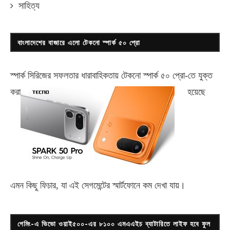
সাহিত্য
বাংলাদেশের বাজারে এলো টেকনো স্পার্ক ৫০ প্রো
স্পার্ক সিরিজের সফলতার ধারাবাহিকতায় টেকনো
স্পার্ক ৫০ প্রো-
তে যুক্ত
করা
হয়েছে
এমন কিছু ফিচার, যা এই সেগমেন্টের স্মার্টফোনে কম দেখা যায়।
গেমিং-এ ভিভো ওয়াই৫০০-এর ৮১০০ এমএএইচ ব্যাটারিতে লাইফ হবে ফুল