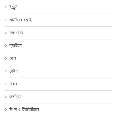
ইভেন্ট
এডিটরের বাছাই
করপোরেট
ক্যারিয়ার
খেলা
গেইম
চাকরি
জনপ্রিয়
টিপস ও টিউটোরিয়াল