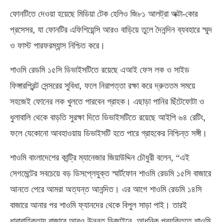
ফোনটিতে দেওয়া হয়েছে মিডিয়া টেক হেলিও জি৮১ আলট্রা অক্টা-কোর
প্রসেসর, যা ফোনটির এফিশিয়েন্সি আরও বাড়িয়ে তুলে দৈনন্দিন ব্যবহারে স্মুদ
ও ফাস্ট পারফরম্যান্স নিশ্চিত করে।
শাওমি রেডমি ১৫সি ডিভাইসটিতে রয়েছে এআই ফেস লক ও সাইড
ফিঙ্গারপ্রিন্ট সেন্সরের সুবিধা, ফলে নিরাপত্তা রক্ষা করে দ্রুততম সময়ে
সহজেই ফোনের লক খুলতে পারবেন গ্রাহক। এছাড়া পানির ছিঁটেফোটা ও
ধুলাবালি থেকে বাড়তি সুরক্ষা দিতে ডিভাইসটিতে রয়েছে আইপি ৬৪ রেটিং,
ফলে যেকোনো আবহাওয়ায় ডিভাইসটি হতে পারে গ্রাহকের নিশ্চিন্ত সঙ্গী।
শাওমি বাংলাদেশের কান্ট্রি ম্যানেজার জিয়াউদ্দিন চৌধুরী বলেন, “এই
সেগমেন্টের সবচেয়ে বড় ডিসপ্লেযুক্ত স্মার্টফোন শাওমি রেডমি ১৫সি বাজারে
আনতে পেরে আমরা অত্যন্ত আনন্দিত। এর আগে শাওমি রেডমি ১৪সি
বাজারে আনার পর শাওমি ফ্যানদের থেকে বিপুল সাড়া পাই। তারই
ধারাবাহিকতায় বাজারে আরও উন্নত ডিজাইনে, আধুনিক প্রযুক্তিতে শাওমি