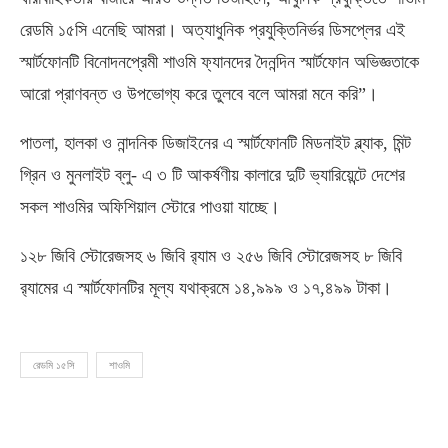
রেডমি ১৫সি এনেছি আমরা। অত্যাধুনিক প্রযুক্তিনির্ভর ডিসপ্লের এই
স্মার্টফোনটি বিনোদনপ্রেমী শাওমি ফ্যানদের দৈনন্দিন স্মার্টফোন অভিজ্ঞতাকে
আরো প্রাণবন্ত ও উপভোগ্য করে তুলবে বলে আমরা মনে করি”।
পাতলা, হালকা ও নান্দনিক ডিজাইনের এ স্মার্টফোনটি মিডনাইট ব্ল্যাক, মিন্ট
গ্রিন ও মুনলাইট ব্লু- এ ৩ টি আকর্ষণীয় কালারে দুটি ভ্যারিয়েন্টে দেশের
সকল শাওমির অফিশিয়াল স্টোরে পাওয়া যাচ্ছে।
১২৮ জিবি স্টোরেজসহ ৬ জিবি র‍্যাম ও ২৫৬ জিবি স্টোরেজসহ ৮ জিবি
র‍্যামের এ স্মার্টফোনটির মূল্য যথাক্রমে ১৪,৯৯৯ ও ১৭,৪৯৯ টাকা।
রেডমি ১৫সি
শাওমি