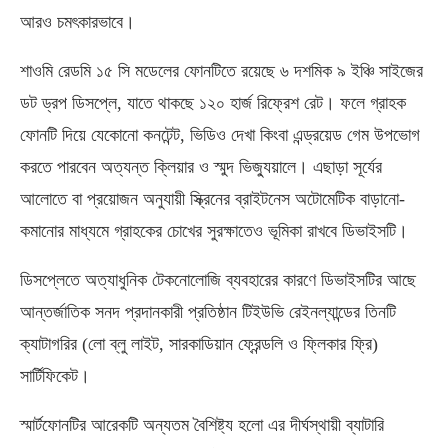
আরও চমৎকারভাবে।
শাওমি রেডমি ১৫ সি মডেলের ফোনটিতে রয়েছে ৬ দশমিক ৯ ইঞ্চি সাইজের
ডট ড্রপ ডিসপ্লে, যাতে থাকছে ১২০ হার্জ রিফ্রেশ রেট। ফলে গ্রাহক
ফোনটি দিয়ে যেকোনো কনটেন্ট, ভিডিও দেখা কিংবা এন্ড্রয়েড গেম উপভোগ
করতে পারবেন অত্যন্ত ক্লিয়ার ও স্মুদ ভিজ্যুয়ালে। এছাড়া সূর্যের
আলোতে বা প্রয়োজন অনুযায়ী স্ক্রিনের ব্রাইটনেস অটোমেটিক বাড়ানো-
কমানোর মাধ্যমে গ্রাহকের চোখের সুরক্ষাতেও ভূমিকা রাখবে ডিভাইসটি।
ডিসপ্লেতে অত্যাধুনিক টেকনোলোজি ব্যবহারের কারণে ডিভাইসটির আছে
আন্তর্জাতিক সনদ প্রদানকারী প্রতিষ্ঠান টিইউভি রেইনল্যান্ডের তিনটি
ক্যাটাগরির (লো ব্লু লাইট, সারকাডিয়ান ফ্রেন্ডলি ও ফ্লিকার ফ্রি)
সার্টিফিকেট।
স্মার্টফোনটির আরেকটি অন্যতম বৈশিষ্ট্য হলো এর দীর্ঘস্থায়ী ব্যাটারি