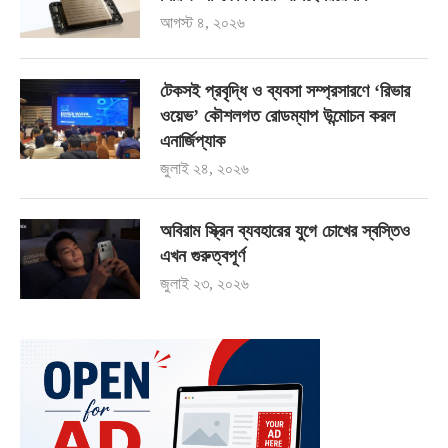
আগস্ট ৪, ২০২৬
টেকসই প্রবৃদ্ধি ও ব্যবসা সম্প্রসারণে ‘রিভার
ওয়েভ’ কৌশলগত রোডম্যাপ উন্মোচন করল
এনার্জিপ্যাক
জুলাই ২৪, ২০২৬
অবিরাম স্ক্রিন ব্যবহারের যুগে চোখের স্বস্তিও
এখন গুরুত্বপূর্ণ
জুলাই ২৩, ২০২৬