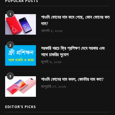
POPULAR POSTS
1
শাওমি ফোনের দাম কমে গেছে, কোন ফোনের কত
দাম?
আগস্ট ৫, ২০১৮
2
সরকারি খরচে ফ্রি প্রশিক্ষণ দেবে সরকার এবং
সাথে চাকরির সুযোগ
জুলাই ৯, ২০১৮
3
শাওমি ফোনের দাম কমল, কোনটার দাম কত?
জানুয়ারি ১৭, ২০১৯
EDITOR’S PICKS