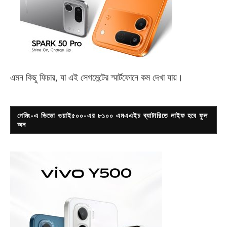
এমন কিছু ফিচার, যা এই সেগমেন্টের স্মার্টফোনে কম দেখা যায়।
গেমিং-এ ভিভো ওয়াই৫০০-এর ৮১০০ এমএএইচ ব্যাটারিতে লাইফ হবে ফুল
অন