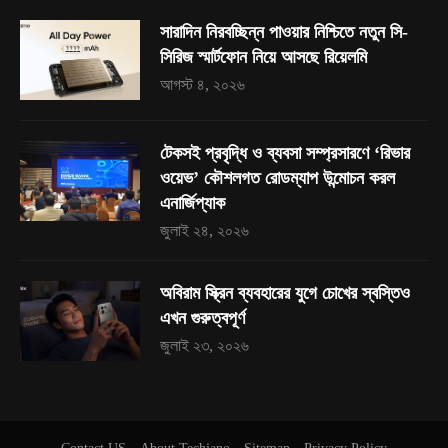
সারাদিন নিরবচ্ছিন্ন পাওয়ার নিশ্চিতে নতুন সি-
সিরিজ স্মার্টফোন নিয়ে আসছে রিয়েলমি
আগস্ট ৪, ২০২৬
টেকসই প্রবৃদ্ধি ও ব্যবসা সম্প্রসারণে ‘রিভার
ওয়েভ’ কৌশলগত রোডম্যাপ উন্মোচন করল
এনার্জিপ্যাক
জুলাই ২৪, ২০২৬
অবিরাম স্ক্রিন ব্যবহারের যুগে চোখের স্বস্তিও
এখন গুরুত্বপূর্ণ
জুলাই ২৩, ২০২৬