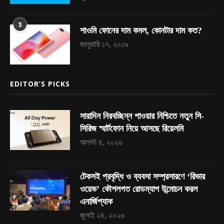
3
শাওমি ফোনের দাম কমল, কোনটার দাম কত?
জানুয়ারি ১৭, ২০১৯
EDITOR’S PICKS
সারাদিন নিরবচ্ছিন্ন পাওয়ার নিশ্চিতে নতুন সি-
সিরিজ স্মার্টফোন নিয়ে আসছে রিয়েলমি
আগস্ট ৪, ২০২৬
টেকসই প্রবৃদ্ধি ও ব্যবসা সম্প্রসারণে ‘রিভার
ওয়েভ’ কৌশলগত রোডম্যাপ উন্মোচন করল
এনার্জিপ্যাক
জুলাই ২৪, ২০২৬