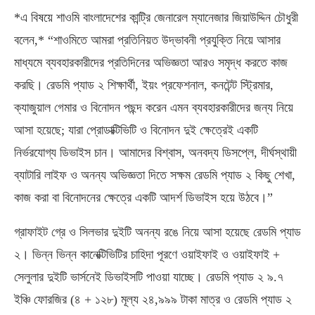
*এ বিষয়ে শাওমি বাংলাদেশের কান্ট্রি জেনারেল ম্যানেজার জিয়াউদ্দিন চৌধুরী
বলেন,* “শাওমিতে আমরা প্রতিনিয়ত উদ্ভাবনী প্রযুক্তি নিয়ে আসার
মাধ্যমে ব্যবহারকারীদের প্রতিদিনের অভিজ্ঞতা আরও সমৃদ্ধ করতে কাজ
করছি। রেডমি প্যাড ২ শিক্ষার্থী, ইয়ং প্রফেশনাল, কনটেন্ট স্ট্রিমার,
ক্যাজুয়াল গেমার ও বিনোদন পছন্দ করেন এমন ব্যবহারকারীদের জন্য নিয়ে
আসা হয়েছে; যারা প্রোডাক্টিভিটি ও বিনোদন দুই ক্ষেত্রেই একটি
নির্ভরযোগ্য ডিভাইস চান। আমাদের বিশ্বাস, অনবদ্য ডিসপ্লে, দীর্ঘস্থায়ী
ব্যাটারি লাইফ ও অনন্য অভিজ্ঞতা দিতে সক্ষম রেডমি প্যাড ২ কিছু শেখা,
কাজ করা বা বিনোদনের ক্ষেত্রে একটি আদর্শ ডিভাইস হয়ে উঠবে।”
গ্রাফাইট গ্রে ও সিলভার দুইটি অনন্য রঙে নিয়ে আসা হয়েছে রেডমি প্যাড
২। ভিন্ন ভিন্ন কানেক্টিভিটির চাহিদা পূরণে ওয়াইফাই ও ওয়াইফাই +
সেলুলার দুইটি ভার্সনেই ডিভাইসটি পাওয়া যাচ্ছে। রেডমি প্যাড ২ ৯.৭
ইঞ্চি ফোরজির (৪ + ১২৮) মূল্য ২৪,৯৯৯ টাকা মাত্র ও রেডমি প্যাড ২