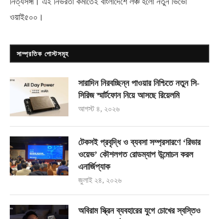
নিত্যসঙ্গী। এই নির্ভরতা কমাতেই বাংলাদেশে লঞ্চ হলো নতুন ভিভো
ওয়াই৫০০
।
সাম্প্রতিক পোস্টসমূহ
সারাদিন নিরবচ্ছিন্ন পাওয়ার নিশ্চিতে নতুন সি-
সিরিজ স্মার্টফোন নিয়ে আসছে রিয়েলমি
আগস্ট ৪, ২০২৬
টেকসই প্রবৃদ্ধি ও ব্যবসা সম্প্রসারণে ‘রিভার
ওয়েভ’ কৌশলগত রোডম্যাপ উন্মোচন করল
এনার্জিপ্যাক
জুলাই ২৪, ২০২৬
অবিরাম স্ক্রিন ব্যবহারের যুগে চোখের স্বস্তিও