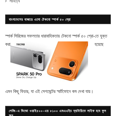
সাহিত্য
বাংলাদেশের বাজারে এলো টেকনো স্পার্ক ৫০ প্রো
স্পার্ক সিরিজের সফলতার ধারাবাহিকতায় টেকনো
স্পার্ক ৫০ প্রো-
তে যুক্ত
করা
হয়েছে
এমন কিছু ফিচার, যা এই সেগমেন্টের স্মার্টফোনে কম দেখা যায়।
গেমিং-এ ভিভো ওয়াই৫০০-এর ৮১০০ এমএএইচ ব্যাটারিতে লাইফ হবে ফুল
অন