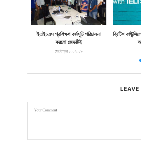
ল কোম্পানি
ইএইচএস প্রশিক্ষণ কর্মসূচি পরিচালনা
ব্রিটিশ কাউন্সিল
িটেড” এর...
করলো জেডটিই
আ
সেপ্টেম্বর ১০, ২০১৯
LEAVE