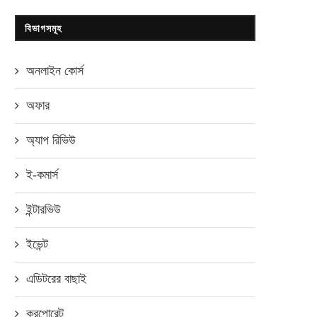
বিভাগসমূহ
অনলাইন কোর্স
অফার
অ্যাপ রিভিউ
ই-কমার্স
ইন্টারভিউ
ইভেন্ট
এডিটরের বাছাই
করপোরেট