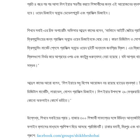
প্রতি ৪ বছর পর পর আসা লিপ ইয়ার স্মরণীয় করতে শিক্ষার্থীদের জন্য এই আয়োজনের ব্যবস
হবে। ওয়েব ডিজাইন অ্যান্ড ডেভেলপমেন্ট এবং গ্রাফিক্স ডিজাইন।
শিখবে সবাই-এর চিফ অপারেটিং অফিসার আব্দুল কাদের বলেন, ‘বর্তমানে আইটি সেক্টরে গ্র
ফ্রিল্যান্সিংয়ের জন্য গ্রাফিক্স অ্যান্ড ওয়েব ডিজাইনকে বেছে নেয়। কারণ ডিজিটাল ও 
ফ্রিল্যান্সিং মার্কেট প্লেসে গ্রাফিক্স অ্যান্ড ওয়েব দুইটি অন্যতম জনপ্রিয় স্কিল। এর স্
স্কিলগুলো নির্ভর করে আগ্রহের ওপর এবং কতটুকু গুরুত্বসহ নেয়া হয়েছে। যদি আগ্রহ থ
সম্ভব।’
আব্দুল কাদের আরো বলেন, ‘লিপ ইয়ারে শুধু বিশেষ আয়োজন নয় রয়েছে ছাড়ের ব্যবস্থা। 
ডিজিটাল মার্কেটিং, লারাভেল, মোশন গ্রাফিক্স ডিজাইন। লিপ ইয়ার উপলক্ষে ২৯ ফেব্রুয়ার
কোনো অফলাইন কোর্সে ভর্তিতে।’
উল্লেখ্য, শিখবে সবাইয়ের প্রায় ১ হাজার ৩০০ শিক্ষার্থী সাফল্যের সঙ্গে বিভিন্ন আন্
ফলাইন ক্লাসের মাধ্যমে প্রশিক্ষণ দিয়ে আসছে প্রতিষ্ঠানটি। ঢাকার বনানী, মিরপুর এবং ধ
গ্রুপে:
facebook.com/groups/
shikhbeshobai