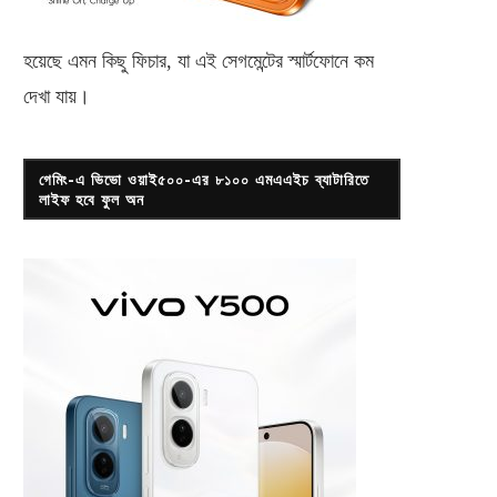
হয়েছে এমন কিছু ফিচার, যা এই সেগমেন্টের স্মার্টফোনে কম
দেখা যায়।
গেমিং-এ ভিভো ওয়াই৫০০-এর ৮১০০ এমএএইচ ব্যাটারিতে
লাইফ হবে ফুল অন