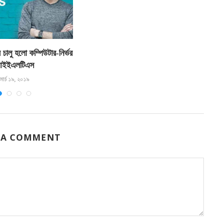
ে চালু হলো কম্পিউটার-নির্ভর
ইইএলটিএস
মার্চ ১৯, ২০১৯
 A COMMENT