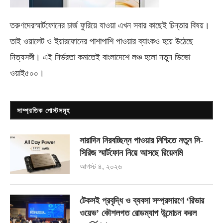
তরুণদেরস্মার্টফোনের চার্জ ফুরিয়ে যাওয়া এখন সবার কাছেই চিন্তার বিষয়।
তাই ওয়ালেট ও ইয়ারফোনের পাশাপাশি পাওয়ার ব্যাংকও হয়ে উঠেছে
নিত্যসঙ্গী। এই নির্ভরতা কমাতেই বাংলাদেশে লঞ্চ হলো নতুন ভিভো
ওয়াই৫০০
।
সাম্প্রতিক পোস্টসমূহ
সারাদিন নিরবচ্ছিন্ন পাওয়ার নিশ্চিতে নতুন সি-
সিরিজ স্মার্টফোন নিয়ে আসছে রিয়েলমি
আগস্ট ৪, ২০২৬
টেকসই প্রবৃদ্ধি ও ব্যবসা সম্প্রসারণে ‘রিভার
ওয়েভ’ কৌশলগত রোডম্যাপ উন্মোচন করল