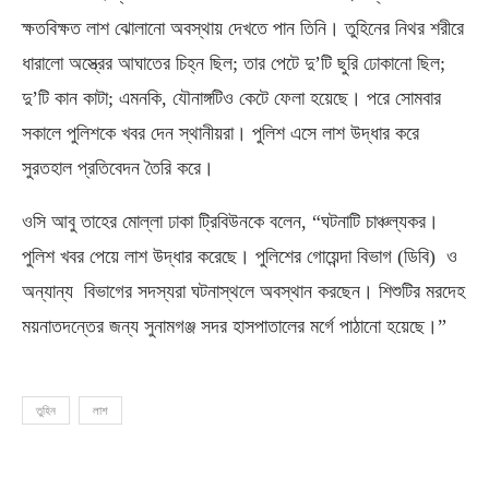
ক্ষতবিক্ষত লাশ ঝোলানো অবস্থায় দেখতে পান তিনি। তুহিনের নিথর শরীরে
ধারালো অস্ত্রের আঘাতের চিহ্ন ছিল; তার পেটে দু’টি ছুরি ঢোকানো ছিল;
দু’টি কান কাটা; এমনকি, যৌনাঙ্গটিও কেটে ফেলা হয়েছে। পরে সোমবার
সকালে পুলিশকে খবর দেন স্থানীয়রা। পুলিশ এসে লাশ উদ্ধার করে
সুরতহাল প্রতিবেদন তৈরি করে।
ওসি আবু তাহের মোল্লা ঢাকা ট্রিবিউনকে বলেন, “ঘটনাটি চাঞ্চল্যকর।
পুলিশ খবর পেয়ে লাশ উদ্ধার করেছে। পুলিশের গোয়েন্দা বিভাগ (ডিবি) ও
অন্যান্য বিভাগের সদস্যরা ঘটনাস্থলে অবস্থান করছেন। শিশুটির মরদেহ
ময়নাতদন্তের জন্য সুনামগঞ্জ সদর হাসপাতালের মর্গে পাঠানো হয়েছে।”
তুহিন
লাশ