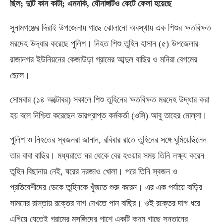
ছিল; দুটি কান কাটা; এমনকি, যৌনাঙ্গটিও কেটে ফেলা হয়েছে
সুনামগঞ্জের দিরাই উপজেলায় গাছে ঝোলানো অবস্থায় এক শিশুর ক্ষতবিক্ষত
মরদেহ উদ্ধার করেছে পুলিশ। নিহত শিশু তুহিন হাসান (৫) উপজেলার
রাজানগর ইউনিয়নের কেজাউড়া গ্রামের আব্দুল বাছির ও মনিরা বেগমের
ছেলে।
সোমবার (১৪ অক্টোবর) সকালে শিশু তুহিনের ক্ষতবিক্ষত মরদেহ উদ্ধার করা
হয় বলে নিশ্চিত করেছেন ভারপ্রাপ্ত কর্মকর্তা (ওসি) আবু তাহের মোল্লা।
পুলিশ ও নিহতের স্বজনরা জানান, রবিবার রাতে তুহিনের সঙ্গে ঘুমিয়েছিলেন
তার বাবা বাছির। মধ্যরাতে ঘর থেকে বের হওয়ার সময় তিনি লক্ষ্য করেন
তুহিন বিছানায় নেই, ঘরের দরজাও খোলা। পরে তিনি স্বজন ও
প্রতিবেশীদের ডেকে তুহিনকে খুঁজতে শুরু করেন। এর এক পর্যায়ে বাড়ির
সামনের রাস্তায় রক্তের দাগ দেখতে পান বাছির। ওই রক্তের দাগ ধরে
এগিয়ে যেতেই গ্রামের মসজিদের পাশে একটি কদম গাছে সন্তানের