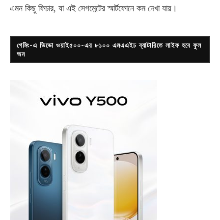
এমন কিছু ফিচার, যা এই সেগমেন্টের স্মার্টফোনে কম দেখা যায়।
গেমিং-এ ভিভো ওয়াই৫০০-এর ৮১০০ এমএএইচ ব্যাটারিতে লাইফ হবে ফুল
অন