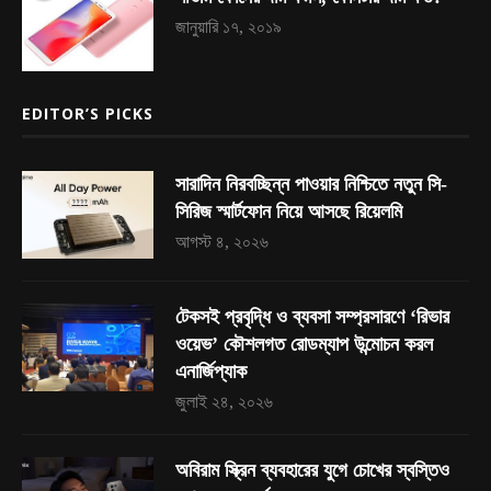
জানুয়ারি ১৭, ২০১৯
EDITOR’S PICKS
সারাদিন নিরবচ্ছিন্ন পাওয়ার নিশ্চিতে নতুন সি-
সিরিজ স্মার্টফোন নিয়ে আসছে রিয়েলমি
আগস্ট ৪, ২০২৬
টেকসই প্রবৃদ্ধি ও ব্যবসা সম্প্রসারণে ‘রিভার
ওয়েভ’ কৌশলগত রোডম্যাপ উন্মোচন করল
এনার্জিপ্যাক
জুলাই ২৪, ২০২৬
অবিরাম স্ক্রিন ব্যবহারের যুগে চোখের স্বস্তিও