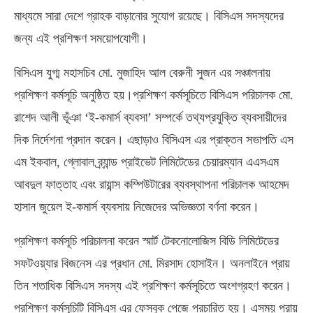
মাধ্যমে সারা দেশে গ্রাহক বাড়ানোর সুযোগ রয়েছে। বিসিএস সদস্যদের
জন্য এই প্রশিক্ষণ সময়োপযোগী।
বিসিএস যুগ্ম মহাসচিব মো. মুজাহিদ আল বেরুনী সুজন এর সঞ্চালনায়
প্রশিক্ষণ কর্মসূচি অনুষ্ঠিত হয়।প্রশিক্ষণ কর্মসূচিতে বিসিএস পরিচালক মো.
রাশেদ আলী ভূঁঞা ‘ই-কমার্স ব্যবসা’ সম্পর্কে তথ্যপ্রযুক্তি ব্যবসায়ীদের
দিক নির্দেশনা প্রদান করেন। এছাড়াও বিসিএস এর প্রাক্তন সভাপতি এস
এম ইকবাল, গ্লোবাল ব্র্যান্ড প্রাইভেট লিমিটেডের চেয়ারম্যান এএসএম
আবদুল ফাত্তাহ এবং রায়ান্স কম্পিউটারের ব্যবস্থাপনা পরিচালক আহমেদ
হাসান জুয়েল ই-কমার্স ব্যবসায় নিজেদের অভিজ্ঞতা বর্ণনা করেন।
প্রশিক্ষণ কর্মসূচি পরিচালনা করেন স্মার্ট টেকনোলোজিস বিডি লিমিটেডের
সফটওয়্যার বিজনেস এর প্রধান মো. মিরসাদ হোসাইন। অনলাইনে প্রায়
তিন শতাধিক বিসিএস সদস্য এই প্রশিক্ষণ কর্মসূচিতে অংশগ্রহণ করেন।
প্রশিক্ষণ কর্মসূচিটি বিসিএস এর ফেসবুক পেজে প্রচারিত হয়। এসময় প্রায়