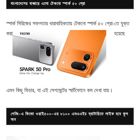
বাংলাদেশের বাজারে এলো টেকনো স্পার্ক ৫০ প্রো
স্পার্ক সিরিজের সফলতার ধারাবাহিকতায় টেকনো
স্পার্ক ৫০ প্রো-
তে যুক্ত
করা
হয়েছে
এমন কিছু ফিচার, যা এই সেগমেন্টের স্মার্টফোনে কম দেখা যায়।
গেমিং-এ ভিভো ওয়াই৫০০-এর ৮১০০ এমএএইচ ব্যাটারিতে লাইফ হবে ফুল
অন