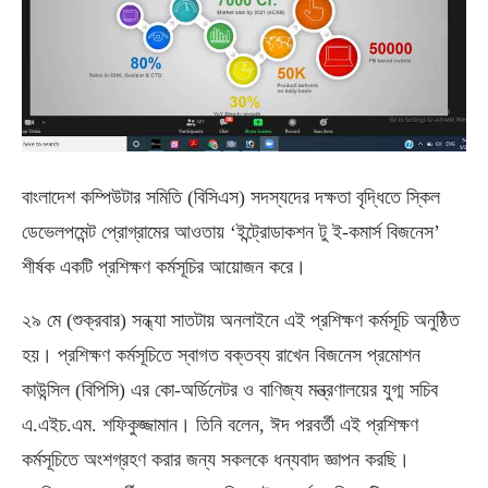
বাংলাদেশ কম্পিউটার সমিতি (বিসিএস) সদস্যদের দক্ষতা বৃদ্ধিতে স্কিল
ডেভেলপমেন্ট প্রোগ্রামের আওতায় ‘ইন্ট্রোডাকশন টু ই-কমার্স বিজনেস’
শীর্ষক একটি প্রশিক্ষণ কর্মসূচির আয়োজন করে।
২৯ মে (শুক্রবার) সন্ধ্যা সাতটায় অনলাইনে এই প্রশিক্ষণ কর্মসূচি অনুষ্ঠিত
হয়। প্রশিক্ষণ কর্মসূচিতে স্বাগত বক্তব্য রাখেন বিজনেস প্রমোশন
কাউন্সিল (বিপিসি) এর কো-অর্ডিনেটর ও বাণিজ্য মন্ত্রণালয়ের যুগ্ম সচিব
এ.এইচ.এম. শফিকুজ্জামান। তিনি বলেন, ঈদ পরবর্তী এই প্রশিক্ষণ
কর্মসূচিতে অংশগ্রহণ করার জন্য সকলকে ধন্যবাদ জ্ঞাপন করছি।