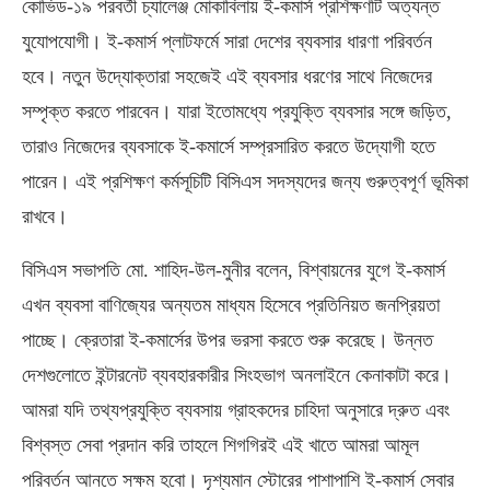
কোভিড-১৯ পরবর্তী চ্যালেঞ্জ মোকাবিলায় ই-কমার্স প্রশিক্ষণটি অত্যন্ত
যুযোপযোগী। ই-কমার্স প্লাটফর্মে সারা দেশের ব্যবসার ধারণা পরিবর্তন
হবে। নতুন উদ্যোক্তারা সহজেই এই ব্যবসার ধরণের সাথে নিজেদের
সম্পৃক্ত করতে পারবেন। যারা ইতোমধ্যে প্রযুক্তি ব্যবসার সঙ্গে জড়িত,
তারাও নিজেদের ব্যবসাকে ই-কমার্সে সম্প্রসারিত করতে উদ্যোগী হতে
পারেন। এই প্রশিক্ষণ কর্মসূচিটি বিসিএস সদস্যদের জন্য গুরুত্বপূর্ণ ভূমিকা
রাখবে।
বিসিএস সভাপতি মো. শাহিদ-উল-মুনীর বলেন, বিশ্বায়নের যুগে ই-কমার্স
এখন ব্যবসা বাণিজ্যের অন্যতম মাধ্যম হিসেবে প্রতিনিয়ত জনপ্রিয়তা
পাচ্ছে। ক্রেতারা ই-কমার্সের উপর ভরসা করতে শুরু করেছে। উন্নত
দেশগুলোতে ইন্টারনেট ব্যবহারকারীর সিংহভাগ অনলাইনে কেনাকাটা করে।
আমরা যদি তথ্যপ্রযুক্তি ব্যবসায় গ্রাহকদের চাহিদা অনুসারে দ্রুত এবং
বিশ্বস্ত সেবা প্রদান করি তাহলে শিগগিরই এই খাতে আমরা আমূল
পরিবর্তন আনতে সক্ষম হবো। দৃশ্যমান স্টোরের পাশাপাশি ই-কমার্স সেবার