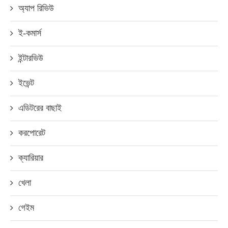
অ্যাপ রিভিউ
ই-কমার্স
ইন্টারভিউ
ইভেন্ট
এডিটরের বাছাই
করপোরেট
ক্যারিয়ার
খেলা
গেইম