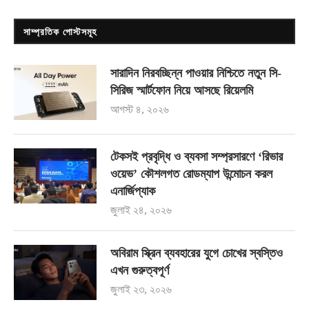
সাম্প্রতিক পোস্টসমূহ
সারাদিন নিরবচ্ছিন্ন পাওয়ার নিশ্চিতে নতুন সি-
সিরিজ স্মার্টফোন নিয়ে আসছে রিয়েলমি
আগস্ট ৪, ২০২৬
টেকসই প্রবৃদ্ধি ও ব্যবসা সম্প্রসারণে ‘রিভার
ওয়েভ’ কৌশলগত রোডম্যাপ উন্মোচন করল
এনার্জিপ্যাক
জুলাই ২৪, ২০২৬
অবিরাম স্ক্রিন ব্যবহারের যুগে চোখের স্বস্তিও
এখন গুরুত্বপূর্ণ
জুলাই ২৩, ২০২৬