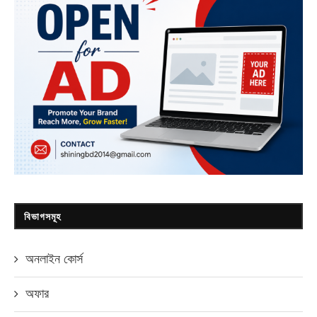
বিভাগসমূহ
অনলাইন কোর্স
অফার