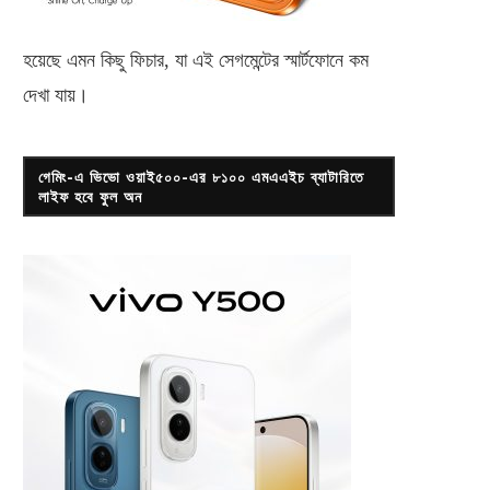
হয়েছে এমন কিছু ফিচার, যা এই সেগমেন্টের স্মার্টফোনে কম
দেখা যায়।
গেমিং-এ ভিভো ওয়াই৫০০-এর ৮১০০ এমএএইচ ব্যাটারিতে
লাইফ হবে ফুল অন