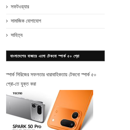
সফটওয়্যার
বিএল সিরামিকসের ৩য় প্রোডাকশন লাইন
বাজারে আসছে তালপাতা ব্র্যান্ডের ল্
সামাজিক যোগাযোগ
উদ্বোধন ভার্সেটাইল সিরামিক...
দাম থাকবে হাতের...
ফেব্রুয়ারি ২৩, ২০২০
আগস্ট ২, ২০১৮
সাহিত্য
বাংলাদেশের বাজারে এলো টেকনো স্পার্ক ৫০ প্রো
স্পার্ক সিরিজের সফলতার ধারাবাহিকতায় টেকনো
স্পার্ক ৫০
প্রো-
তে যুক্ত করা