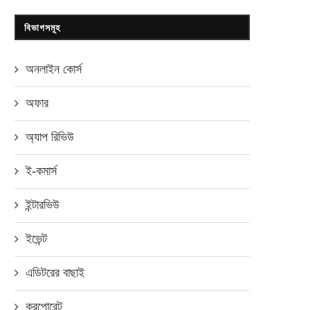
বিভাগসমূহ
অনলাইন কোর্স
অফার
অ্যাপ রিভিউ
ই-কমার্স
ইন্টারভিউ
ইভেন্ট
এডিটরের বাছাই
করপোরেট