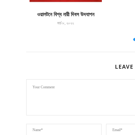
ইন শপিং
ওয়ালটনে বিশ্ব নারী দিবস উদযাপন
োটি...
মার্চ ৮, ২০২২
৮
LEAVE