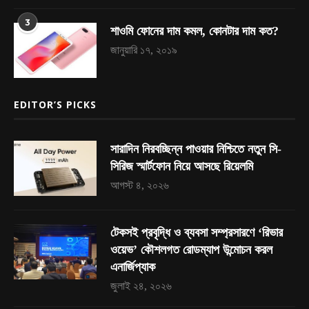
3
শাওমি ফোনের দাম কমল, কোনটার দাম কত?
জানুয়ারি ১৭, ২০১৯
EDITOR’S PICKS
সারাদিন নিরবচ্ছিন্ন পাওয়ার নিশ্চিতে নতুন সি-
সিরিজ স্মার্টফোন নিয়ে আসছে রিয়েলমি
আগস্ট ৪, ২০২৬
টেকসই প্রবৃদ্ধি ও ব্যবসা সম্প্রসারণে ‘রিভার
ওয়েভ’ কৌশলগত রোডম্যাপ উন্মোচন করল
এনার্জিপ্যাক
জুলাই ২৪, ২০২৬