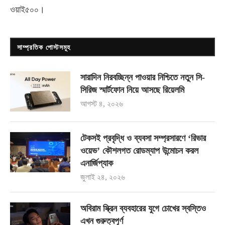
ওয়াই৫০০
।
সাম্প্রতিক পোস্টসমূহ
সারাদিন নিরবচ্ছিন্ন পাওয়ার নিশ্চিতে নতুন সি-
সিরিজ স্মার্টফোন নিয়ে আসছে রিয়েলমি
আগস্ট ৪, ২০২৬
টেকসই প্রবৃদ্ধি ও ব্যবসা সম্প্রসারণে ‘রিভার
ওয়েভ’ কৌশলগত রোডম্যাপ উন্মোচন করল
এনার্জিপ্যাক
জুলাই ২৪, ২০২৬
অবিরাম স্ক্রিন ব্যবহারের যুগে চোখের স্বস্তিও
এখন গুরুত্বপূর্ণ