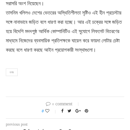
সরাসরি অংশ নিয়েছেন।
তাসনিম খলিলও দেশের ভেতরের অস্থিতিশীলতা সৃষ্টিও এই হীন প্রচেস্টার
সঙ্গে নানাভাবে জড়িত বলে ধারণা করা হচ্ছে। আর এই চক্রের সঙ্গে জড়িত
হয়ে বিদেশি মদদপুষ্ঠ আর্থিক কোম্পানিটিও এই সুযোগে লিফলেট বিতরণের
মাধ্যমে নিজেদের ব্যবসায়িক প্রতিপক্ষকে ঘায়েল করে ফায়দা লোটার চেষ্টা
করছে বলে ধারণা করছে আইন প্রয়োগকারী সংস্থাগুলো।
নগদ
০ comment
0
previous post