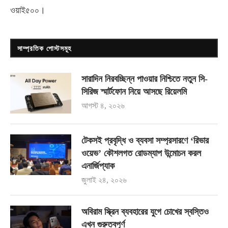
ওয়াই৫০০
।
সাম্প্রতিক পোস্টসমূহ
সারাদিন নিরবচ্ছিন্ন পাওয়ার নিশ্চিতে নতুন সি-
সিরিজ স্মার্টফোন নিয়ে আসছে রিয়েলমি
আগস্ট ৪, ২০২৬
টেকসই প্রবৃদ্ধি ও ব্যবসা সম্প্রসারণে ‘রিভার
ওয়েভ’ কৌশলগত রোডম্যাপ উন্মোচন করল
এনার্জিপ্যাক
জুলাই ২৪, ২০২৬
অবিরাম স্ক্রিন ব্যবহারের যুগে চোখের স্বস্তিও
এখন গুরুত্বপূর্ণ