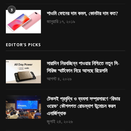
3
শাওমি ফোনের দাম কমল, কোনটার দাম কত?
জানুয়ারি ১৭, ২০১৯
EDITOR’S PICKS
সারাদিন নিরবচ্ছিন্ন পাওয়ার নিশ্চিতে নতুন সি-
সিরিজ স্মার্টফোন নিয়ে আসছে রিয়েলমি
আগস্ট ৪, ২০২৬
টেকসই প্রবৃদ্ধি ও ব্যবসা সম্প্রসারণে ‘রিভার
ওয়েভ’ কৌশলগত রোডম্যাপ উন্মোচন করল
এনার্জিপ্যাক
জুলাই ২৪, ২০২৬