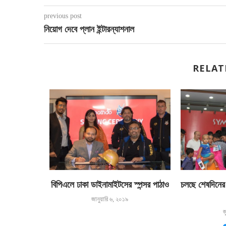
previous post
নিয়োগ দেবে প্লান ইন্টারন্যাশনাল
RELAT
ার একাডেমির
বিপিএলে ঢাকা ডাইনামাইটসের স্পন্সর পাঠাও
চলছে শেষদিনের 
করলো
জানুয়ারি ৬, ২০১৯
জ