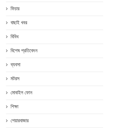
ফিচার
বাছাই খবর
বিবিধ
বিশেষ প্রতিবেদন
বার স্মার্টফোনের ডিজিটাল সহকারী গুগল
অ্যাসিস্ট্যান্ট
ব্যবসা
মে ১০, ২০১৮
মটরস
মোবাইল ফোন
ঈদ-বিশ্বকাপ উপলক্ষে ওয়ালটন ট
শিক্ষা
কিনলেই নতুন গাড়ি জেতার...
শেয়ারবাজার
মে ২৬, ২০১৯