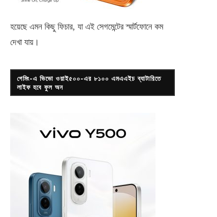
হয়েছে এমন কিছু ফিচার, যা এই সেগমেন্টের স্মার্টফোনে কম
দেখা যায়।
গেমিং-এ ভিভো ওয়াই৫০০-এর ৮১০০ এমএএইচ ব্যাটারিতে
লাইফ হবে ফুল অন