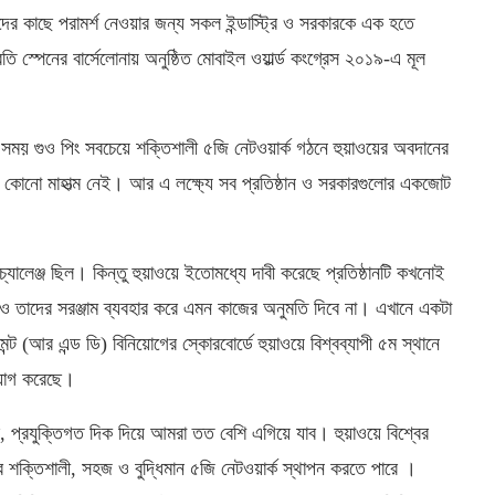
কদের কাছে পরামর্শ নেওয়ার জন্য সকল ইন্ডাস্ট্রি ও সরকারকে এক হতে
তি স্পেনের বার্সেলোনায় অনুষ্ঠিত মোবাইল ওয়ার্ল্ড কংগ্রেস ২০১৯-এ মূল
র সময় গুও পিং সবচেয়ে শক্তিশালী ৫জি নেটওয়ার্ক গঠনে হুয়াওয়ের অবদানের
র কোনো মাহাত্ম নেই। আর এ লক্ষ্যে সব প্রতিষ্ঠান ও সরকারগুলোর একজোট
্যালেঞ্জ ছিল। কিন্তু হুয়াওয়ে ইতোমধ্যে দাবী করেছে প্রতিষ্ঠানটি কখনোই
েও তাদের সরঞ্জাম ব্যবহার করে এমন কাজের অনুমতি দিবে না। এখানে একটা
ট (আর এন্ড ডি) বিনিয়োগের স্কোরবোর্ডে হুয়াওয়ে বিশ্বব্যাপী ৫ম স্থানে
য়োগ করেছে।
প্রযুক্তিগত দিক দিয়ে আমরা তত বেশি এগিয়ে যাব। হুয়াওয়ে বিশ্বের
ে শক্তিশালী, সহজ ও বুদ্ধিমান ৫জি নেটওয়ার্ক স্থাপন করতে পারে ।