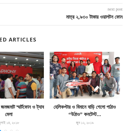
next post
মাত্র ২,৯৩০ টাকায় ওয়ালটন ফোন
ED ARTICLES
এ
জমজমাট স্মার্টফোন ও ট্যাব
হেলিকপ্টার ও বিমানে বাড়ি গেলো পাঠাও
মেলা
“উঠাও” কনটেস্ট...
ুলাই ১৪, ২০১৮
জুন ১২, ২০১৯