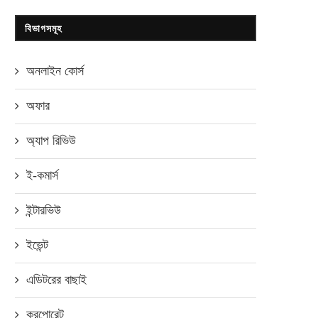
বিভাগসমূহ
অনলাইন কোর্স
অফার
অ্যাপ রিভিউ
ই-কমার্স
ইন্টারভিউ
ইভেন্ট
এডিটরের বাছাই
করপোরেট