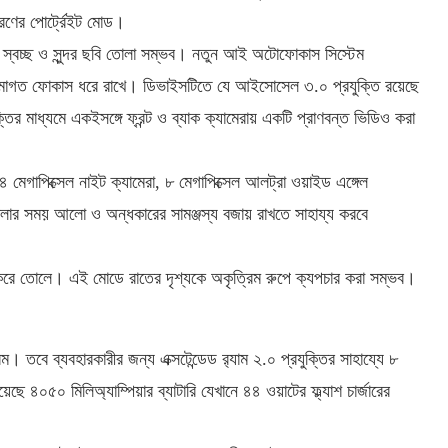
 ধরণের পোর্ট্রেইট মোড।
রায় স্বচ্ছ ও সুন্দর ছবি তোলা সম্ভব। নতুন আই অটোফোকাস সিস্টেম
ে ক্রমাগত ফোকাস ধরে রাখে। ডিভাইসটিতে যে আইসোসেল ৩.০ প্রযুক্তি রয়েছে
র মাধ্যমে একইসঙ্গে ফ্রন্ট ও ব্যাক ক্যামেরায় একটি প্রাণবন্ত ভিডিও করা
 মেগাপিক্সেল নাইট ক্যামেরা, ৮ মেগাপিক্সেল আলট্রা ওয়াইড এঙ্গেল
তোলার সময় আলো ও অন্ধকারের সামঞ্জস্য বজায় রাখতে সাহায্য করবে
 করে তোলে। এই মোডে রাতের দৃশ্যকে অকৃত্রিম রুপে ক্যপচার করা সম্ভব।
তবে ব্যবহারকারীর জন্য এক্সটেন্ডেড র‌্যাম ২.০ প্রযুক্তির সাহায্যে ৮
ে ৪০৫০ মিলিঅ্যাম্পিয়ার ব্যাটারি যেখানে ৪৪ ওয়াটের ফ্ল্যাশ চার্জারের