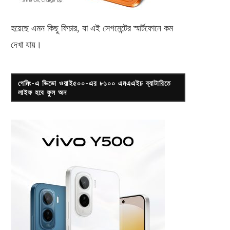
কেনা যাবে...
জানুয়ারি ২, ২০২৩
জুলাই ২৬, ২০১৯
হয়েছে এমন কিছু ফিচার, যা এই সেগমেন্টের স্মার্টফোনে কম
দেখা যায়।
গেমিং-এ ভিভো ওয়াই৫০০-এর ৮১০০ এমএএইচ ব্যাটারিতে
লাইফ হবে ফুল অন