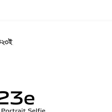
ভি২৩ই