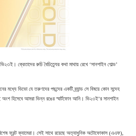
 ভি২৩ই। ক্রেতাদের রুচি বৈচিত্র্যের কথা মাথায় রেখে ‘সানশাইন গোল্ড’
ফোনের মধ্যে ভিভো যে তরুণদের পছন্দের একটি ব্র্যান্ড সে বিষয়ে কোন সন্দেহ
ই অংশ হিসেবে আমরা ভিন্ন রঙের স্মার্টফোন আনি। ভি২৩ই’র সানশাইন
বিশেষ ফ্রন্ট ক্যামেরা। সেই সাথে রয়েছে অত্যাধুনিক অটোফোকাস (এএফ),