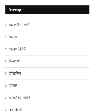
বিভাগসমূহ
অনলাইন কোর্স
অফার
অ্যাপ রিভিউ
ই-কমার্স
ইন্টারভিউ
ইভেন্ট
এডিটরের বাছাই
করপোরেট