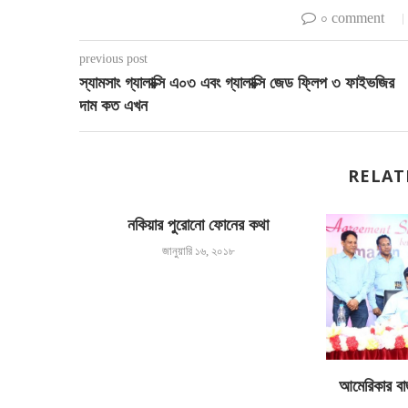
০ comment
previous post
স্যামসাং গ্যালাক্সি এ০৩ এবং গ্যালাক্সি জেড ফ্লিপ ৩ ফাইভজির
দাম কত এখন
RELAT
নকিয়ার পুরোনো ফোনের কথা
জানুয়ারি ১৬, ২০১৮
ো অথোরাইজড
আমেরিকার বা