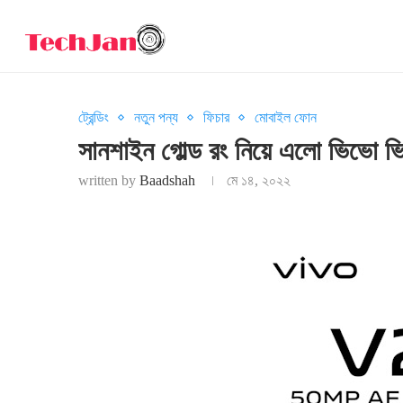
ট্রেন্ডিং
নতুন পন্য
ফিচার
মোবাইল ফোন
সানশাইন গোল্ড রং নিয়ে এলো ভিভো 
written by
Baadshah
মে ১৪, ২০২২