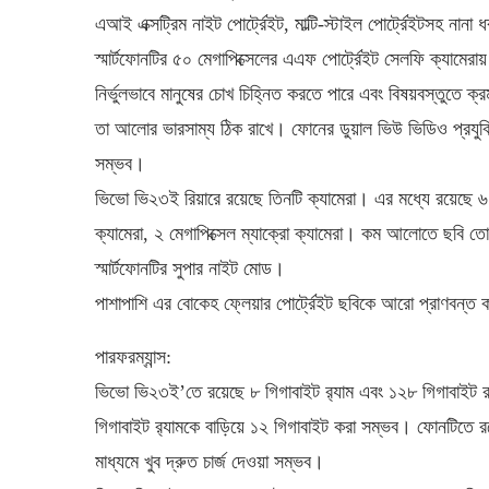
এআই এক্সট্রিম নাইট পোর্ট্রেইট, মাল্টি-স্টাইল পোর্ট্রেইটসহ নানা
স্মার্টফোনটির ৫০ মেগাপিক্সেলের এএফ পোর্ট্রেইট সেলফি ক্যামে
নির্ভুলভাবে মানুষের চোখ চিহ্নিত করতে পারে এবং বিষয়বস্তুত
তা আলোর ভারসাম্য ঠিক রাখে। ফোনের ডুয়াল ভিউ ভিডিও প্রযুক্তি
সম্ভব।
ভিভো ভি২৩ই রিয়ারে রয়েছে তিনটি ক্যামেরা। এর মধ্যে রয়েছে ৬৪
ক্যামেরা, ২ মেগাপিক্সেল ম্যাক্রো ক্যামেরা। কম আলোতে ছবি 
স্মার্টফোনটির সুপার নাইট মোড।
পাশাপাশি এর বোকেহ ফ্লেয়ার পোর্ট্রেইট ছবিকে আরো প্রাণবন্ত
পারফরম্যান্স:
ভিভো ভি২৩ই’তে রয়েছে ৮ গিগাবাইট র‌্যাম এবং ১২৮ গিগাবাইট রম। 
গিগাবাইট র‌্যামকে বাড়িয়ে ১২ গিগাবাইট করা সম্ভব। ফোনটিতে রয়েছ
মাধ্যমে খুব দ্রুত চার্জ দেওয়া সম্ভব।