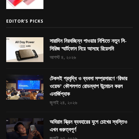
EDITOR’S PICKS
সারাদিন নিরবচ্ছিন্ন পাওয়ার নিশ্চিতে নতুন সি-
সিরিজ স্মার্টফোন নিয়ে আসছে রিয়েলমি
আগস্ট ৪, ২০২৬
টেকসই প্রবৃদ্ধি ও ব্যবসা সম্প্রসারণে ‘রিভার
ওয়েভ’ কৌশলগত রোডম্যাপ উন্মোচন করল
এনার্জিপ্যাক
জুলাই ২৪, ২০২৬
অবিরাম স্ক্রিন ব্যবহারের যুগে চোখের স্বস্তিও
এখন গুরুত্বপূর্ণ
জুলাই ২৩, ২০২৬