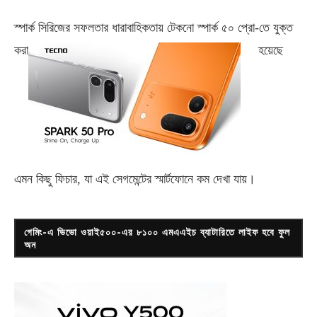
স্পার্ক সিরিজের সফলতার ধারাবাহিকতায় টেকনো
স্পার্ক ৫০ প্রো-
তে যুক্ত
করা
হয়েছে
এমন কিছু ফিচার, যা এই সেগমেন্টের স্মার্টফোনে কম দেখা যায়।
গেমিং-এ ভিভো ওয়াই৫০০-এর ৮১০০ এমএএইচ ব্যাটারিতে লাইফ হবে ফুল
অন