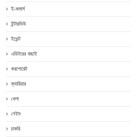
ই-কমার্স
ইন্টারভিউ
ইভেন্ট
এডিটরের বাছাই
করপোরেট
ক্যারিয়ার
খেলা
গেইম
চাকরি