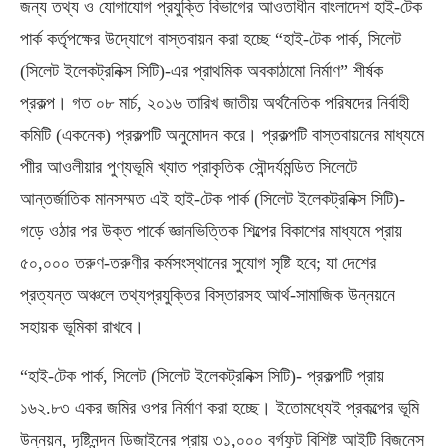
জন্য তথ্য ও যোগাযোগ প্রযুক্তি বিভাগের আওতাধীন বাংলাদেশ হাই-টেক
পার্ক কর্তৃপক্ষের উদ্যোগে বাস্তবায়ন করা হচ্ছে “হাই-টেক পার্ক, সিলেট
(সিলেট ইলেকট্রনিক্স সিটি)-এর প্রাথমিক অবকাঠামো নির্মাণ” শীর্ষক
প্রকল্প। গত ০৮ মার্চ, ২০১৬ তারিখ জাতীয় অর্থনৈতিক পরিষদের নির্বাহী
কমিটি (একনেক) প্রকল্পটি অনুমোদন করে। প্রকল্পটি বাস্তবায়নের মাধ্যমে
পাীর আওলীয়ার পুণ্যভূমি খ্যাত প্রাকৃতিক সৌন্দর্যমন্ডিত সিলেটে
আন্তর্জাতিক মানসম্মত এই হাই-টেক পার্ক (সিলেট ইলেকট্রনিক্স সিটি)-
গড়ে ওঠার পর উক্ত পার্কে জ্ঞানভিত্তিক শিল্পের বিকাশের মাধ্যমে প্রায়
৫০,০০০ তরুণ-তরুণীর কর্মসংস্থানের সুযোগ সৃষ্টি হবে; যা দেশের
প্রত্যন্ত অঞ্চলে তথ্যপ্রযুক্তির বিস্তারসহ আর্থ-সামাজিক উন্নয়নে
সহায়ক ভূমিকা রাখবে।
“হাই-টেক পার্ক, সিলেট (সিলেট ইলেকট্রনিক্স সিটি)- প্রকল্পটি প্রায়
১৬২.৮৩ একর জমির ওপর নির্মাণ করা হচ্ছে। ইতোমধ্যেই প্রকল্পের ভূমি
উন্নয়ন, দৃষ্টিনন্দন ডিজাইনের প্রায় ৩১,০০০ বর্গফুট বিশিষ্ট আইটি বিজনেস