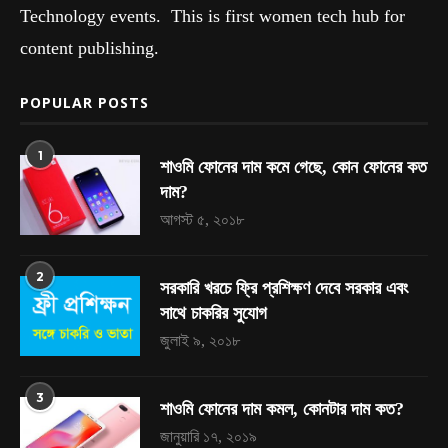
Technology events. This is first women tech hub for
content publishing.
POPULAR POSTS
1
শাওমি ফোনের দাম কমে গেছে, কোন ফোনের কত
দাম?
আগস্ট ৫, ২০১৮
2
সরকারি খরচে ফ্রি প্রশিক্ষণ দেবে সরকার এবং
সাথে চাকরির সুযোগ
জুলাই ৯, ২০১৮
3
শাওমি ফোনের দাম কমল, কোনটার দাম কত?
জানুয়ারি ১৭, ২০১৯