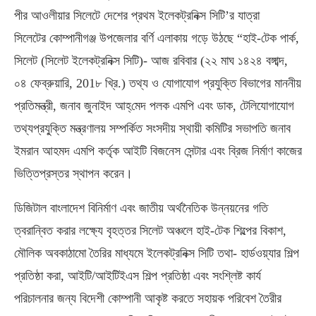
পীর আওলীয়ার সিলেটে দেশের প্রথম ইলেকট্রনিক্স সিটি’র যাত্রা
সিলেটের কোম্পানীগঞ্জ উপজেলার বর্ণি এলাকায় গড়ে উঠছে “হাই-টেক পার্ক,
সিলেট (সিলেট ইলেকট্রনিক্স সিটি)- আজ রবিবার (২২ মাঘ ১৪২৪ বঙ্গাব্দ,
০৪ ফেব্রুয়ারি, 201৮ খ্রি.) তথ্য ও যোগাযোগ প্রযুক্তি বিভাগের মাননীয়
প্রতিমন্ত্রী, জনাব জুনাইদ আহ্‌মেদ পলক এমপি এবং ডাক, টেলিযোগাযোগ
তথ্যপ্রযু্ক্তি মন্ত্রণালয় সম্পর্কিত সংসদীয় স্থায়ী কমিটির সভাপতি জনাব
ইমরান আহমদ এমপি কর্তৃক আইটি বিজনেস সেন্টার এবং ব্রিজ নির্মাণ কাজের
ভিত্তিপ্রস্তর স্থাপন করেন।
ডিজিটাল বাংলাদেশ বিনির্মাণ এবং জাতীয় অর্থনৈতিক উন্নয়নের গতি
ত্বরান্বিত করার লক্ষ্যে বৃহত্তর সিলেট অঞ্চলে হাই-টেক শিল্পের বিকাশ,
মৌলিক অবকাঠামো তৈরির মাধ্যমে ইলেকট্রনিক্স সিটি তথা- হার্ডওয়্যার শিল্প
প্রতিষ্ঠা করা, আইটি/আইটিইএস শিল্প প্রতিষ্ঠা এবং সংশ্লিষ্ট কার্য
পরিচালনার জন্য বিদেশী কোম্পানী আকৃষ্ট করতে সহায়ক পরিবেশ তৈরীর