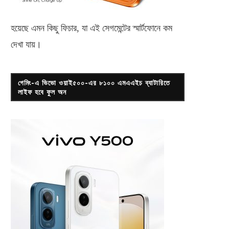
হয়েছে এমন কিছু ফিচার, যা এই সেগমেন্টের স্মার্টফোনে কম
দেখা যায়।
গেমিং-এ ভিভো ওয়াই৫০০-এর ৮১০০ এমএএইচ ব্যাটারিতে
লাইফ হবে ফুল অন