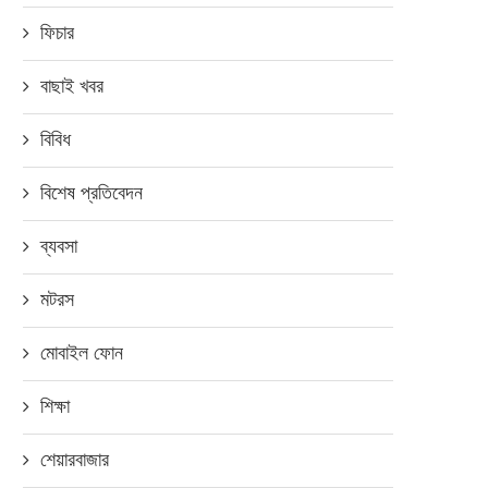
িরাট হাট ক্যাম্পেইন বিজয়ীদের পুরস্কার
ম্যারিয়ট ইন্টারন্যাশনালের আয়োজনে ‘
ফিচার
হস্তান্তর করলো বিক্রয়-মিনিস্টার
গিভ’ চ্যারিটি রান
বাছাই খবর
আগস্ট ৩১, ২০১৯
সেপ্টেম্বর ২৫, ২০১৮
বিবিধ
বিশেষ প্রতিবেদন
ব্যবসা
মটরস
মোবাইল ফোন
শিক্ষা
শেয়ারবাজার