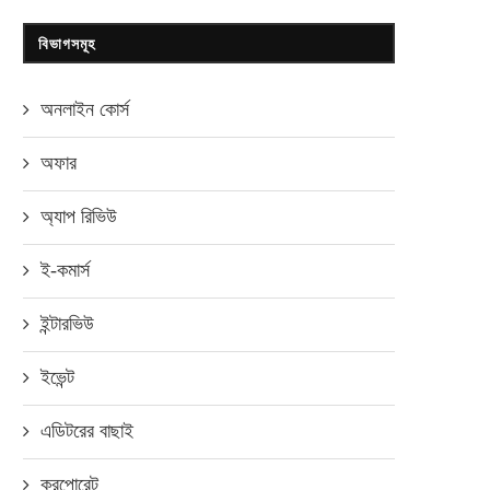
বিভাগসমূহ
অনলাইন কোর্স
অফার
অ্যাপ রিভিউ
ই-কমার্স
ইন্টারভিউ
ইভেন্ট
এডিটরের বাছাই
করপোরেট