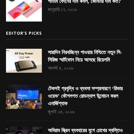
শাওমি ফোনের দাম কমল, কোনটার দাম কত?
জানুয়ারি ১৭, ২০১৯
EDITOR’S PICKS
সারাদিন নিরবচ্ছিন্ন পাওয়ার নিশ্চিতে নতুন সি-
সিরিজ স্মার্টফোন নিয়ে আসছে রিয়েলমি
আগস্ট ৪, ২০২৬
টেকসই প্রবৃদ্ধি ও ব্যবসা সম্প্রসারণে ‘রিভার
ওয়েভ’ কৌশলগত রোডম্যাপ উন্মোচন করল
এনার্জিপ্যাক
জুলাই ২৪, ২০২৬
অবিরাম স্ক্রিন ব্যবহারের যুগে চোখের স্বস্তিও