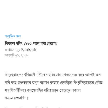
প্রযুক্তি খবর
স্টিফেন হকিং ১৯৮৫ সালে মারা গেছেন!
written by
Baadshah
জানুয়ারি ২১, ২০১৮
বিশ্বখ্যাত পদার্থবিজ্ঞানী ‘স্টিফেন হকিং মারা গেছেন ৩৩ বছর আগেই বলে
দাবি করে চাঞ্চল্যকর তথ্য প্রকাশ করেছে কেমব্রিজ বিশ্ববিদ্যালয়ের সেন্টার
ফর থিওরিটিকাল কসমোলজির পরিচালকের নেতৃত্বে একদল
ষড়যন্ত্রতত্ত্ববিদ।