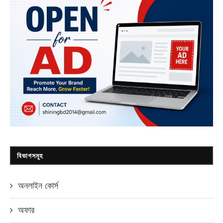
বিভাগসমূহ
অনলাইন কোর্স
অফার