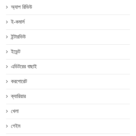
অ্যাপ রিভিউ
ই-কমার্স
ইন্টারভিউ
ইভেন্ট
এডিটরের বাছাই
করপোরেট
ক্যারিয়ার
খেলা
গেইম