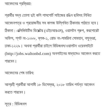
আবেদনের প্রক্রিয়া:
প্রার্থীর সদ্য তোলা দুই কপি পাসপোর্ট সাইজের রঙিন ছবিসহ লিখিত
আবেদনপত্র ও প্রয়োজনীয় সব কাগজ উল্লিখিত ঠিকানায় পাঠাতে হবে।
ঠিকানা : এক্সিকিউটিভ ডিরেক্টর (এইচআরএম), ওয়ালটন গ্রুপ, করপোরেট
অফিস, প্লট নং-১০৮৮, ব্লক-১, রোড নং-সাবরিনা সোবহান, বসুন্ধরা,
ঢাকা-১২২৯। অথবা প্রার্থীরা চাইলে বিডিজবস/ওয়ালটন ওয়েবসাইটে
(http://jobs.waltonbd.com) অনলাইনের মাধ্যমেও আবেদন করতে
পারবেন।
আবেদনের শেষ তারিখ:
আগ্রহী প্রার্থীরা আগামী ১৮ ডিসেম্বর, ২০১৮ তারিখ পর্যন্ত আবেদন
করতে পারবেন।
সূত্র : বিডিজবস