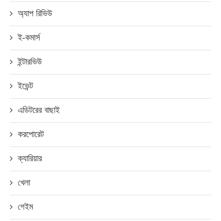
অ্যাপ রিভিউ
ই-কমার্স
ইন্টারভিউ
ইভেন্ট
এডিটরের বাছাই
করপোরেট
ক্যারিয়ার
খেলা
গেইম