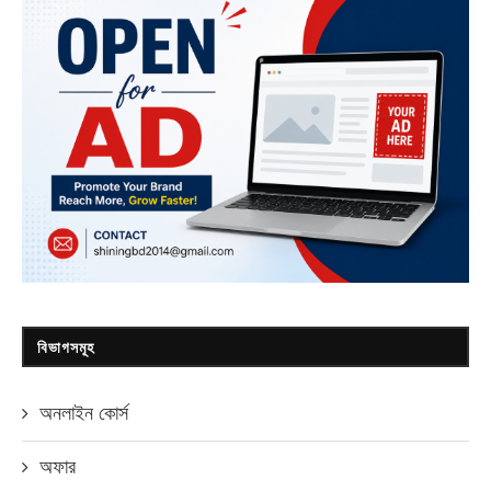
বিভাগসমূহ
অনলাইন কোর্স
অফার