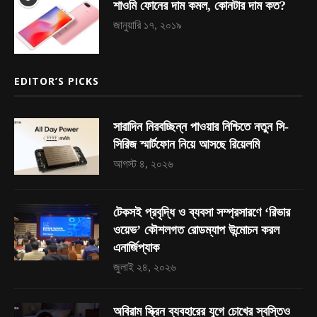
শাওমি ফোনের দাম কমল, কোনটার দাম কত?
জানুয়ারি ১৭, ২০১৯
EDITOR’S PICKS
সারাদিন নিরবচ্ছিন্ন পাওয়ার নিশ্চিতে নতুন সি-
সিরিজ স্মার্টফোন নিয়ে আসছে রিয়েলমি
আগস্ট ৪, ২০২৬
টেকসই প্রবৃদ্ধি ও ব্যবসা সম্প্রসারণে ‘রিভার
ওয়েভ’ কৌশলগত রোডম্যাপ উন্মোচন করল
এনার্জিপ্যাক
জুলাই ২৪, ২০২৬
অবিরাম স্ক্রিন ব্যবহারের যুগে চোখের স্বস্তিও