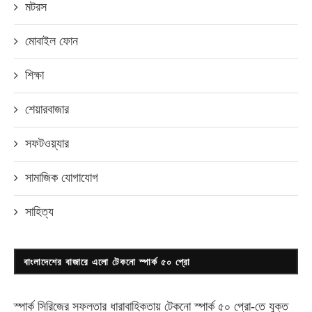
মটরস
মোবাইল ফোন
শিক্ষা
শেয়ারবাজার
সফটওয়্যার
সামাজিক যোগাযোগ
সাহিত্য
বাংলাদেশের বাজারে এলো টেকনো স্পার্ক ৫০ প্রো
স্পার্ক সিরিজের সফলতার ধারাবাহিকতায় টেকনো
স্পার্ক ৫০ প্রো-
তে যুক্ত