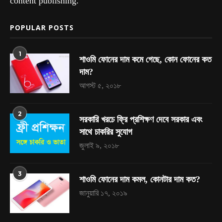
content publishing.
POPULAR POSTS
1
শাওমি ফোনের দাম কমে গেছে, কোন ফোনের কত
দাম?
আগস্ট ৫, ২০১৮
2
সরকারি খরচে ফ্রি প্রশিক্ষণ দেবে সরকার এবং
সাথে চাকরির সুযোগ
জুলাই ৯, ২০১৮
3
শাওমি ফোনের দাম কমল, কোনটার দাম কত?
জানুয়ারি ১৭, ২০১৯