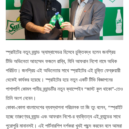
স্প্রাইটের নতুন ব্র্যান্ড অ্যাম্বাসেডর হিসেবে চুক্তিবদ্ধ হলেন জনপ্রিয়
টিভি অভিনেতা আহম্মেদ ফজলে রাব্বি, যিনি আফরান নিশো নামে অধিক
পরিচিত। জনপ্রিয় এই অভিনেতার সাথে স্প্রাইটের এই চুক্তি ফেব্রুয়ারী
থেকেই কার্যকর হয়েছে। স্প্রাইটের হয়ে নতুন একটি টিভি বিজ্ঞাপনের
পাশাপাশি কোমল পানীয় ব্র্যান্ডটির নতুন ক্যাম্পেইন “জাস্ট কুল থাকো”-তেও
তিনি অংশ নেবেন।
কোকা-কোলা বাংলাদেশের ব্যবস্থাপনা পরিচালক তা জি তুং বলেন, “স্প্রাইট
হচ্ছে তারুণ্যের ব্র্যান্ড এবং আফরান নিশো-র ব্যক্তিত্ব এই ব্র্যান্ডের সাথে
পুরোপুরি মানানসই। এই পার্টনারশিপ দর্শকরা খুবই পছন্দ করবেন বলে আমরা