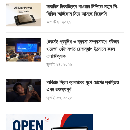
সারাদিন নিরবচ্ছিন্ন পাওয়ার নিশ্চিতে নতুন সি-
সিরিজ স্মার্টফোন নিয়ে আসছে রিয়েলমি
আগস্ট ৪, ২০২৬
টেকসই প্রবৃদ্ধি ও ব্যবসা সম্প্রসারণে ‘রিভার
ওয়েভ’ কৌশলগত রোডম্যাপ উন্মোচন করল
এনার্জিপ্যাক
জুলাই ২৪, ২০২৬
অবিরাম স্ক্রিন ব্যবহারের যুগে চোখের স্বস্তিও
এখন গুরুত্বপূর্ণ
জুলাই ২৩, ২০২৬