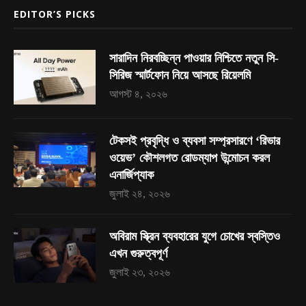
EDITOR’S PICKS
সারাদিন নিরবচ্ছিন্ন পাওয়ার নিশ্চিতে নতুন সি-
সিরিজ স্মার্টফোন নিয়ে আসছে রিয়েলমি
আগস্ট ৪, ২০২৬
টেকসই প্রবৃদ্ধি ও ব্যবসা সম্প্রসারণে ‘রিভার
ওয়েভ’ কৌশলগত রোডম্যাপ উন্মোচন করল
এনার্জিপ্যাক
জুলাই ২৪, ২০২৬
অবিরাম স্ক্রিন ব্যবহারের যুগে চোখের স্বস্তিও
এখন গুরুত্বপূর্ণ
জুলাই ২৩, ২০২৬