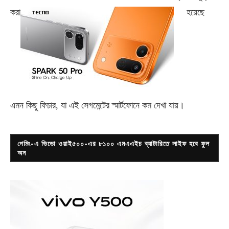
করা
হয়েছে
এমন কিছু ফিচার, যা এই সেগমেন্টের স্মার্টফোনে কম দেখা যায়।
গেমিং-এ ভিভো ওয়াই৫০০-এর ৮১০০ এমএএইচ ব্যাটারিতে লাইফ হবে ফুল
অন