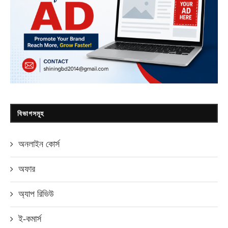
বিভাগসমূহ
অনলাইন কোর্স
অফার
অ্যাপ রিভিউ
ই-কমার্স