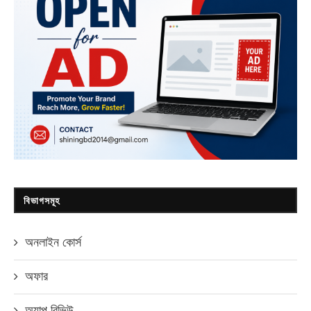
বিভাগসমূহ
অনলাইন কোর্স
অফার
অ্যাপ রিভিউ