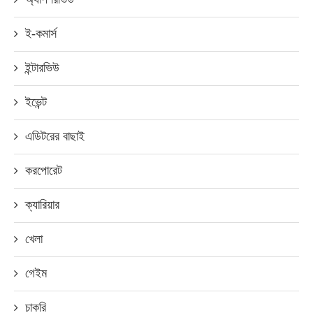
ই-কমার্স
ইন্টারভিউ
ইভেন্ট
এডিটরের বাছাই
করপোরেট
ক্যারিয়ার
খেলা
গেইম
চাকরি