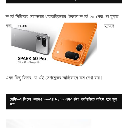
স্পার্ক সিরিজের সফলতার ধারাবাহিকতায় টেকনো
স্পার্ক ৫০ প্রো-
তে যুক্ত
করা
হয়েছে
এমন কিছু ফিচার, যা এই সেগমেন্টের স্মার্টফোনে কম দেখা যায়।
গেমিং-এ ভিভো ওয়াই৫০০-এর ৮১০০ এমএএইচ ব্যাটারিতে লাইফ হবে ফুল
অন