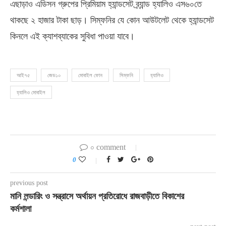
এছাড়াও এডিসন গ্রুপের প্রিমিয়াম হ্যান্ডসেট ব্র্যান্ড হ্যালিও এস৬০তে
থাকছে ২ হাজার টাকা ছাড়। সিম্ফনির যে কোন আউটলেট থেকে হ্যান্ডসেট
কিনলে এই ক্যাশব্যাকের সুবিধা পাওয়া যাবে।
আই৭৫
জেড১০
মোবাইল ফোন
সিম্ফনি
হ্যালিও
হ্যালিও মোবাইল
০ comment
0
previous post
মানি লন্ডারিং ও সন্ত্রাসে অর্থায়ন প্রতিরোধে রাজবাড়ীতে বিকাশের
কর্মশালা