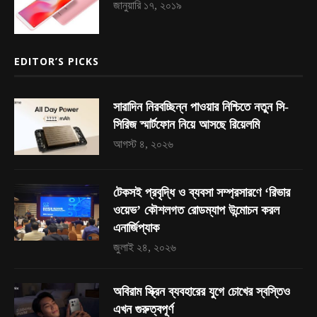
জানুয়ারি ১৭, ২০১৯
EDITOR’S PICKS
সারাদিন নিরবচ্ছিন্ন পাওয়ার নিশ্চিতে নতুন সি-
সিরিজ স্মার্টফোন নিয়ে আসছে রিয়েলমি
আগস্ট ৪, ২০২৬
টেকসই প্রবৃদ্ধি ও ব্যবসা সম্প্রসারণে ‘রিভার
ওয়েভ’ কৌশলগত রোডম্যাপ উন্মোচন করল
এনার্জিপ্যাক
জুলাই ২৪, ২০২৬
অবিরাম স্ক্রিন ব্যবহারের যুগে চোখের স্বস্তিও
এখন গুরুত্বপূর্ণ