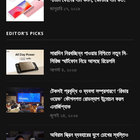
জানুয়ারি ১৭, ২০১৯
EDITOR’S PICKS
সারাদিন নিরবচ্ছিন্ন পাওয়ার নিশ্চিতে নতুন সি-
সিরিজ স্মার্টফোন নিয়ে আসছে রিয়েলমি
আগস্ট ৪, ২০২৬
টেকসই প্রবৃদ্ধি ও ব্যবসা সম্প্রসারণে ‘রিভার
ওয়েভ’ কৌশলগত রোডম্যাপ উন্মোচন করল
এনার্জিপ্যাক
জুলাই ২৪, ২০২৬
অবিরাম স্ক্রিন ব্যবহারের যুগে চোখের স্বস্তিও