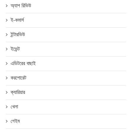
অ্যাপ রিভিউ
ই-কমার্স
ইন্টারভিউ
ইভেন্ট
এডিটরের বাছাই
করপোরেট
ক্যারিয়ার
খেলা
গেইম