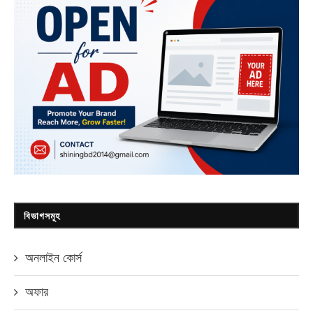
বিভাগসমূহ
অনলাইন কোর্স
অফার