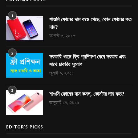
1
শাওমি ফোনের দাম কমে গেছে, কোন ফোনের কত
দাম?
আগস্ট ৫, ২০১৮
2
সরকারি খরচে ফ্রি প্রশিক্ষণ দেবে সরকার এবং
সাথে চাকরির সুযোগ
জুলাই ৯, ২০১৮
3
শাওমি ফোনের দাম কমল, কোনটার দাম কত?
জানুয়ারি ১৭, ২০১৯
EDITOR’S PICKS