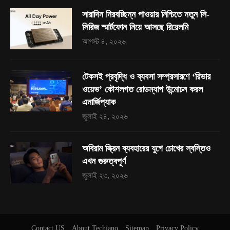
সারাদিন নিরবচ্ছিন্ন পাওয়ার নিশ্চিতে নতুন সি-
সিরিজ স্মার্টফোন নিয়ে আসছে রিয়েলমি
আগস্ট ৪, ২০২৬
টেকসই প্রবৃদ্ধি ও ব্যবসা সম্প্রসারণে ‘রিভার
ওয়েভ’ কৌশলগত রোডম্যাপ উন্মোচন করল
এনার্জিপ্যাক
জুলাই ২৪, ২০২৬
অবিরাম স্ক্রিন ব্যবহারের যুগে চোখের স্বস্তিও
এখন গুরুত্বপূর্ণ
জুলাই ২৩, ২০২৬
Contact US
About Techjano
Sitemap
Privacy Policy