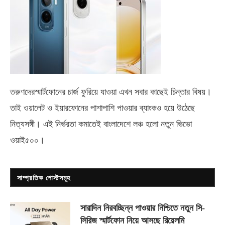
তরুণদেরস্মার্টফোনের চার্জ ফুরিয়ে যাওয়া এখন সবার কাছেই চিন্তার বিষয়।
তাই ওয়ালেট ও ইয়ারফোনের পাশাপাশি পাওয়ার ব্যাংকও হয়ে উঠেছে
নিত্যসঙ্গী। এই নির্ভরতা কমাতেই বাংলাদেশে লঞ্চ হলো নতুন ভিভো
ওয়াই৫০০
।
সাম্প্রতিক পোস্টসমূহ
সারাদিন নিরবচ্ছিন্ন পাওয়ার নিশ্চিতে নতুন সি-
সিরিজ স্মার্টফোন নিয়ে আসছে রিয়েলমি