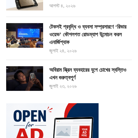
আগস্ট ৪, ২০২৬
টেকসই প্রবৃদ্ধি ও ব্যবসা সম্প্রসারণে ‘রিভার
ওয়েভ’ কৌশলগত রোডম্যাপ উন্মোচন করল
এনার্জিপ্যাক
জুলাই ২৪, ২০২৬
অবিরাম স্ক্রিন ব্যবহারের যুগে চোখের স্বস্তিও
এখন গুরুত্বপূর্ণ
জুলাই ২৩, ২০২৬