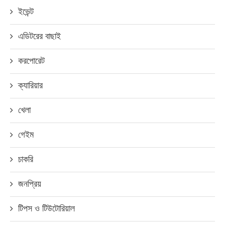
ইভেন্ট
এডিটরের বাছাই
করপোরেট
ক্যারিয়ার
খেলা
গেইম
চাকরি
জনপ্রিয়
টিপস ও টিউটোরিয়াল