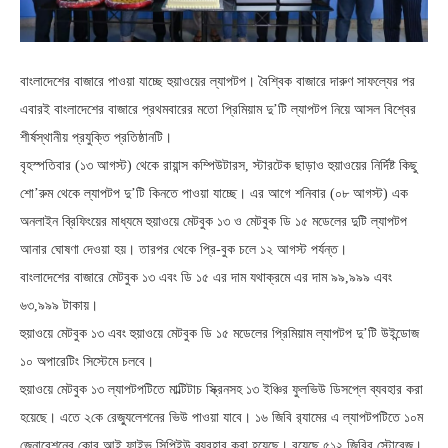
বাংলাদেশের বাজারে পাওয়া যাচ্ছে হুয়াওয়ের ল্যাপটপ। বৈশ্বিক বাজারে দারুণ সাফল্যের পর
এবারই বাংলাদেশের বাজারে প্রথমবারের মতো প্রিমিয়াম দু’টি ল্যাপটপ নিয়ে আসল বিশ্বের
শীর্ষস্থানীয় প্রযুক্তি প্রতিষ্ঠানটি।
বৃহস্পতিবার (১৩ আগস্ট) থেকে রায়ান্স কম্পিউটারস, স্টারটেক ছাড়াও হুয়াওয়ের নির্দিষ্ট কিছু
শো’রুম থেকে ল্যাপটপ দু’টি কিনতে পাওয়া যাচ্ছে। এর আগে শনিবার (০৮ আগস্ট) এক
অনলাইন ব্রিফিংয়ের মাধ্যমে হুয়াওয়ে মেটবুক ১৩ ও মেটবুক ডি ১৫ মডেলের দুটি ল্যাপটপ
আনার ঘোষণা দেওয়া হয়। তারপর থেকে প্রি-বুক চলে ১২ আগস্ট পর্যন্ত।
বাংলাদেশের বাজারে মেটবুক ১৩ এবং ডি ১৫ এর দাম যথাক্রমে এর দাম ৯৯,৯৯৯ এবং
৬৩,৯৯৯ টাকায়।
হুয়াওয়ে মেটবুক ১৩ এবং হুয়াওয়ে মেটবুক ডি ১৫ মডেলের প্রিমিয়াম ল্যাপটপ দু’টি উইন্ডোজ
১০ অপারেটিং সিস্টেমে চলবে।
হুয়াওয়ে মেটবুক ১৩ ল্যাপটপটিতে মাল্টিটাচ স্ক্রিনসহ ১৩ ইঞ্চির ফুলভিউ ডিসপ্লে ব্যবহার করা
হয়েছে। এতে ২কে রেজ্যুলেশনের ভিউ পাওয়া যাবে। ১৬ জিবি র‌্যামের এ ল্যাপটপটিতে ১০ম
জেনারেশনের কোর আই ফাইভ সিপিইউ ব্যবহার করা হয়েছে। রয়েছে ৫১২ জিবির স্টোরেজ।