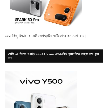
এমন কিছু ফিচার, যা এই সেগমেন্টের স্মার্টফোনে কম দেখা যায়।
গেমিং-এ ভিভো ওয়াই৫০০-এর ৮১০০ এমএএইচ ব্যাটারিতে লাইফ হবে ফুল
অন