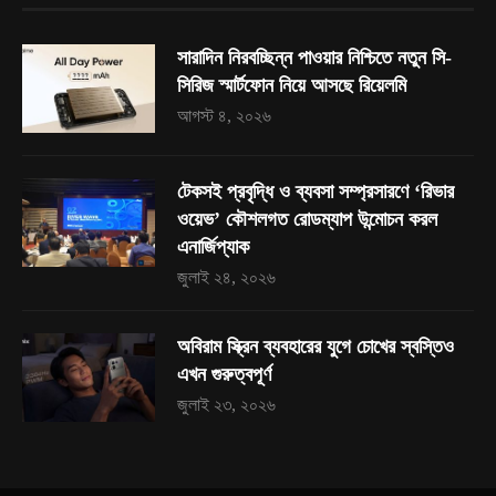
সারাদিন নিরবচ্ছিন্ন পাওয়ার নিশ্চিতে নতুন সি-
সিরিজ স্মার্টফোন নিয়ে আসছে রিয়েলমি
আগস্ট ৪, ২০২৬
টেকসই প্রবৃদ্ধি ও ব্যবসা সম্প্রসারণে ‘রিভার
ওয়েভ’ কৌশলগত রোডম্যাপ উন্মোচন করল
এনার্জিপ্যাক
জুলাই ২৪, ২০২৬
অবিরাম স্ক্রিন ব্যবহারের যুগে চোখের স্বস্তিও
এখন গুরুত্বপূর্ণ
জুলাই ২৩, ২০২৬