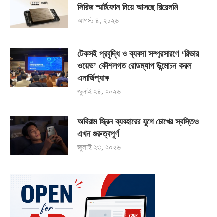
সিরিজ স্মার্টফোন নিয়ে আসছে রিয়েলমি
আগস্ট ৪, ২০২৬
টেকসই প্রবৃদ্ধি ও ব্যবসা সম্প্রসারণে ‘রিভার
ওয়েভ’ কৌশলগত রোডম্যাপ উন্মোচন করল
এনার্জিপ্যাক
জুলাই ২৪, ২০২৬
অবিরাম স্ক্রিন ব্যবহারের যুগে চোখের স্বস্তিও
এখন গুরুত্বপূর্ণ
জুলাই ২৩, ২০২৬