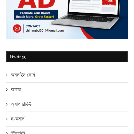
বিভাগসমূহ
অনলাইন কোর্স
অফার
অ্যাপ রিভিউ
ই-কমার্স
ইন্টারভিউ