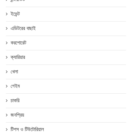
ইভেন্ট
এডিটরের বাছাই
করপোরেট
ক্যারিয়ার
খেলা
গেইম
চাকরি
জনপ্রিয়
টিপস ও টিউটোরিয়াল