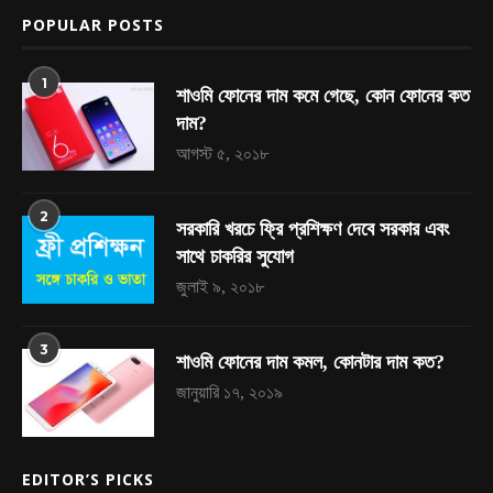
POPULAR POSTS
1
শাওমি ফোনের দাম কমে গেছে, কোন ফোনের কত
দাম?
আগস্ট ৫, ২০১৮
2
সরকারি খরচে ফ্রি প্রশিক্ষণ দেবে সরকার এবং
সাথে চাকরির সুযোগ
জুলাই ৯, ২০১৮
3
শাওমি ফোনের দাম কমল, কোনটার দাম কত?
জানুয়ারি ১৭, ২০১৯
EDITOR’S PICKS