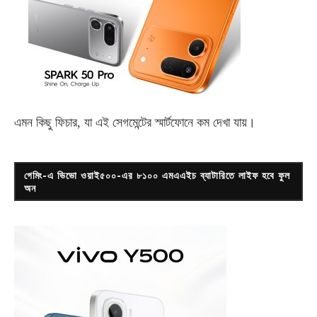
এমন কিছু ফিচার, যা এই সেগমেন্টের স্মার্টফোনে কম দেখা যায়।
গেমিং-এ ভিভো ওয়াই৫০০-এর ৮১০০ এমএএইচ ব্যাটারিতে লাইফ হবে ফুল
অন