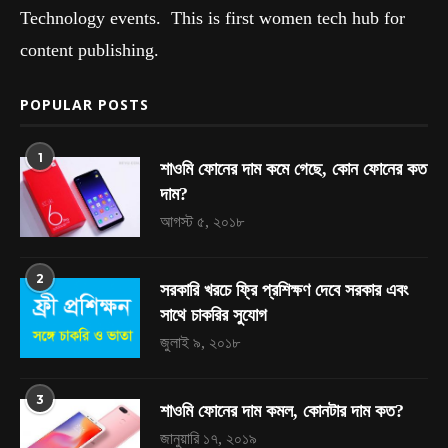
Technology events. This is first women tech hub for
content publishing.
POPULAR POSTS
1
শাওমি ফোনের দাম কমে গেছে, কোন ফোনের কত
দাম?
আগস্ট ৫, ২০১৮
2
সরকারি খরচে ফ্রি প্রশিক্ষণ দেবে সরকার এবং
সাথে চাকরির সুযোগ
জুলাই ৯, ২০১৮
3
শাওমি ফোনের দাম কমল, কোনটার দাম কত?
জানুয়ারি ১৭, ২০১৯