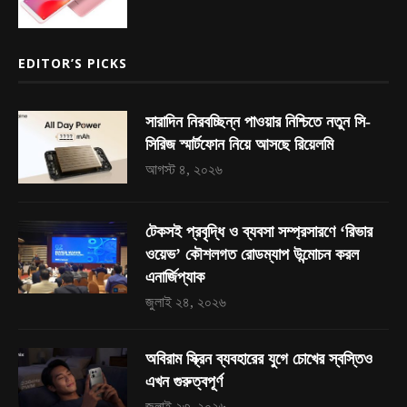
EDITOR’S PICKS
সারাদিন নিরবচ্ছিন্ন পাওয়ার নিশ্চিতে নতুন সি-
সিরিজ স্মার্টফোন নিয়ে আসছে রিয়েলমি
আগস্ট ৪, ২০২৬
টেকসই প্রবৃদ্ধি ও ব্যবসা সম্প্রসারণে ‘রিভার
ওয়েভ’ কৌশলগত রোডম্যাপ উন্মোচন করল
এনার্জিপ্যাক
জুলাই ২৪, ২০২৬
অবিরাম স্ক্রিন ব্যবহারের যুগে চোখের স্বস্তিও
এখন গুরুত্বপূর্ণ
জুলাই ২৩, ২০২৬