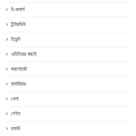
ই-কমার্স
ইন্টারভিউ
ইভেন্ট
এডিটরের বাছাই
করপোরেট
ক্যারিয়ার
খেলা
গেইম
চাকরি