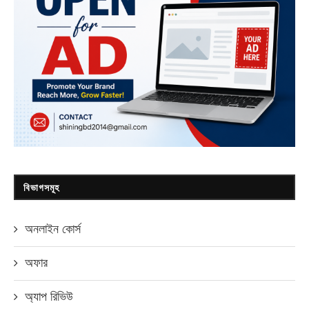
বিভাগসমূহ
অনলাইন কোর্স
অফার
অ্যাপ রিভিউ