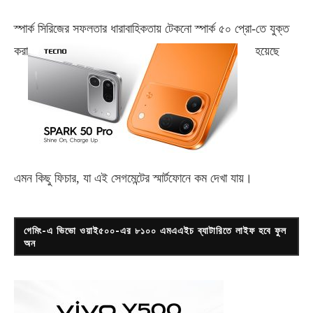
স্পার্ক সিরিজের সফলতার ধারাবাহিকতায় টেকনো
স্পার্ক ৫০ প্রো-
তে যুক্ত
করা
হয়েছে
এমন কিছু ফিচার, যা এই সেগমেন্টের স্মার্টফোনে কম দেখা যায়।
গেমিং-এ ভিভো ওয়াই৫০০-এর ৮১০০ এমএএইচ ব্যাটারিতে লাইফ হবে ফুল
অন