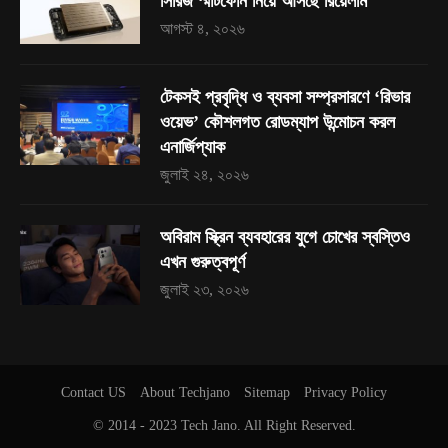
সিরিজ স্মার্টফোন নিয়ে আসছে রিয়েলমি
আগস্ট ৪, ২০২৬
টেকসই প্রবৃদ্ধি ও ব্যবসা সম্প্রসারণে ‘রিভার
ওয়েভ’ কৌশলগত রোডম্যাপ উন্মোচন করল
এনার্জিপ্যাক
জুলাই ২৪, ২০২৬
অবিরাম স্ক্রিন ব্যবহারের যুগে চোখের স্বস্তিও
এখন গুরুত্বপূর্ণ
জুলাই ২৩, ২০২৬
Contact US
About Techjano
Sitemap
Privacy Policy
© 2014 - 2023
Tech Jano
. All Right Reserved.