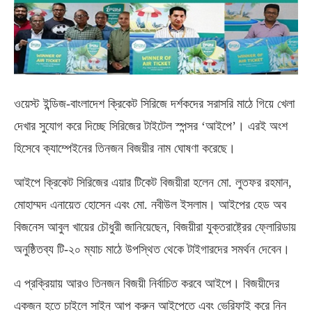
ওয়েস্ট ইন্ডিজ-বাংলাদেশ ক্রিকেট সিরিজে দর্শকদের সরাসরি মাঠে গিয়ে খেলা
দেখার সুযোগ করে দিচ্ছে সিরিজের টাইটেল স্পন্সর ‘আইপে’। এরই অংশ
হিসেবে ক্যাম্পেইনের তিনজন বিজয়ীর নাম ঘোষণা করেছে।
আইপে ক্রিকেট সিরিজের এয়ার টিকেট বিজয়ীরা হলেন মো. লুতফর রহমান,
মোহাম্মদ এনায়েত হোসেন এবং মো. নবীউল ইসলাম। আইপের হেড অব
বিজনেস আবুল খায়ের চৌধুরী জানিয়েছেন, বিজয়ীরা যুক্তরাষ্ট্রের ফ্লোরিডায়
অনুষ্ঠিতব্য টি-২০ ম্যাচ মাঠে উপস্থিত থেকে টাইগারদের সমর্থন দেবেন।
এ প্রক্রিয়ায় আরও তিনজন বিজয়ী নির্বাচিত করবে আইপে। বিজয়ীদের
একজন হতে চাইলে সাইন আপ করুন আইপেতে এবং ভেরিফাই করে নিন