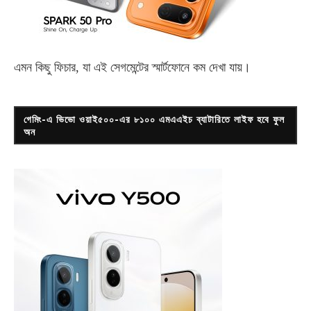
এমন কিছু ফিচার, যা এই সেগমেন্টের স্মার্টফোনে কম দেখা যায়।
গেমিং-এ ভিভো ওয়াই৫০০-এর ৮১০০ এমএএইচ ব্যাটারিতে লাইফ হবে ফুল
অন