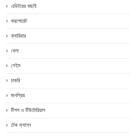
এডিটরের বাছাই
করপোরেট
ক্যারিয়ার
খেলা
গেইম
চাকরি
জনপ্রিয়
টিপস ও টিউটোরিয়াল
টেক ফ্যাশন