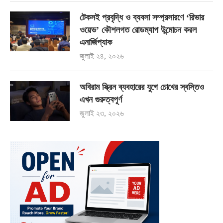
টেকসই প্রবৃদ্ধি ও ব্যবসা সম্প্রসারণে ‘রিভার
ওয়েভ’ কৌশলগত রোডম্যাপ উন্মোচন করল
এনার্জিপ্যাক
জুলাই ২৪, ২০২৬
অবিরাম স্ক্রিন ব্যবহারের যুগে চোখের স্বস্তিও
এখন গুরুত্বপূর্ণ
জুলাই ২৩, ২০২৬