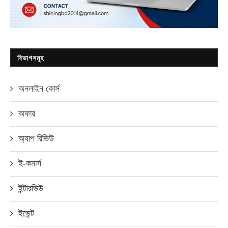
বিভাগসমূহ
অনলাইন কোর্স
অফার
অ্যাপ রিভিউ
ই-কমার্স
ইন্টারভিউ
ইভেন্ট