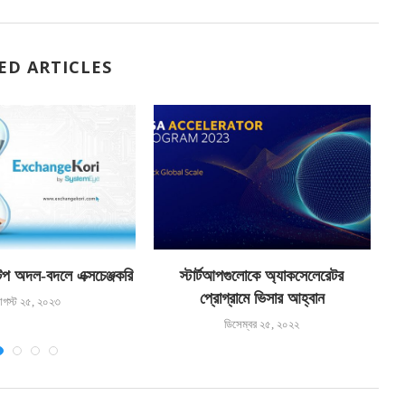
ED ARTICLES
টপ অদল-বদলে এক্সচেঞ্জকরি
স্টার্টআপগুলোকে অ্যাকসেলেরেটর
প্রোগ্রামে ভিসার আহ্বান
গস্ট ২৫, ২০২৩
ডিসেম্বর ২৫, ২০২২