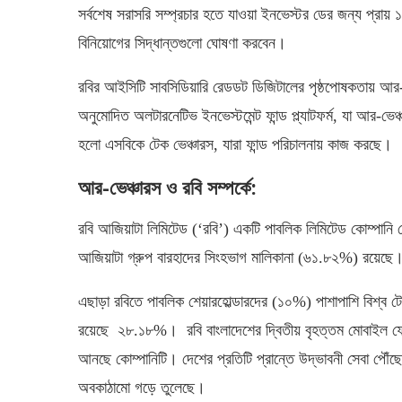
সর্বশেষ সরাসরি সম্প্রচার হতে যাওয়া ইনভেস্টর ডের জন্য প্রায় 
বিনিয়োগের সিদ্ধান্তগুলো ঘোষণা করবেন।
রবির আইসিটি সাবসিডিয়ারি রেডডট ডিজিটালের পৃষ্ঠপোষকতায় আর-
অনুমোদিত অলটারনেটিভ ইনভেস্টমেন্ট ফান্ড প্ল্যাটফর্ম, যা আর-ভেঞ্
হলো এসবিকে টেক ভেঞ্চারস, যারা ফান্ড পরিচালনায় কাজ করছে।
আর-ভেঞ্চারস ও রবি সম্পর্কে:
রবি আজিয়াটা লিমিটেড (‘রবি’) একটি পাবলিক লিমিটেড কোম্পানি 
আজিয়াটা গ্রুপ বারহাদের সিংহভাগ মালিকানা (৬১.৮২%) রয়েছে
এছাড়া রবিতে পাবলিক শেয়ারহোল্ডারদের (১০%) পাশাপাশি বিশ্ব 
রয়েছে ২৮.১৮%। রবি বাংলাদেশের দ্বিতীয় বৃহত্তম মোবাইল ফো
আনছে কোম্পানিটি। দেশের প্রতিটি প্রান্তে উদ্ভাবনী সেবা পৌঁছ
অবকাঠামো গড়ে তুলেছে।