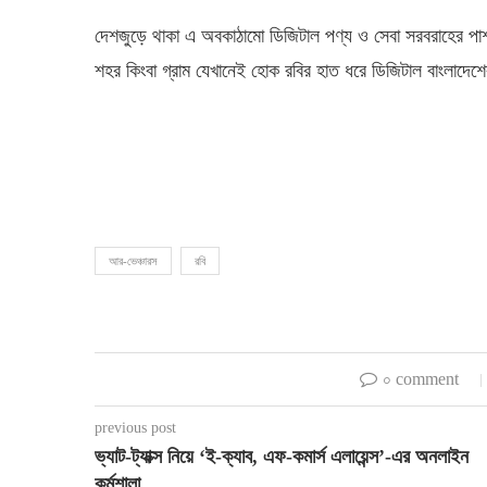
দেশজুড়ে থাকা এ অবকাঠামো ডিজিটাল পণ্য ও সেবা সরবরাহের পাশা
শহর কিংবা গ্রাম যেখানেই হোক রবির হাত ধরে ডিজিটাল বাংলাদেশ
আর-ভেঞ্চারস
রবি
০ comment
previous post
ভ্যাট-ট্যাক্স নিয়ে ‘ই-ক্যাব, এফ-কমার্স এলায়েন্স’-এর অনলাইন
কর্মশালা